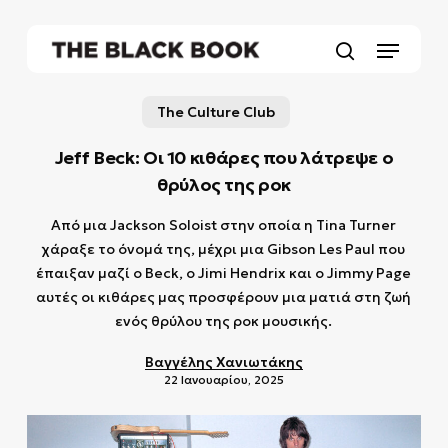
Skip
to
Menu
main
search
content
The Culture Club
Jeff Beck: Οι 10 κιθάρες που λάτρεψε ο
θρύλος της ροκ
Από μια Jackson Soloist στην οποία η Tina Turner
χάραξε το όνομά της, μέχρι μια Gibson Les Paul που
έπαιξαν μαζί ο Beck, ο Jimi Hendrix και ο Jimmy Page
αυτές οι κιθάρες μας προσφέρουν μια ματιά στη ζωή
ενός θρύλου της ροκ μουσικής.
Βαγγέλης Χανιωτάκης
22 Ιανουαρίου, 2025