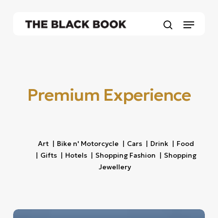
Skip
to
Menu
main
search
content
Premium Experience
Art
|
Bike n' Motorcycle
|
Cars
|
Drink
|
Food
|
Gifts
|
Hotels
|
Shopping Fashion
|
Shopping
Jewellery
Το