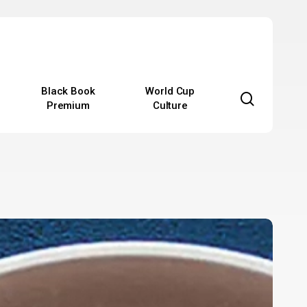
Black Book
World Cup
search
Premium
Culture
ο
etflix
ου
έει
ιατί