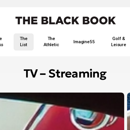
e
The
The
Golf &
Imagine55
ks
List
Athletic
Leisure
TV – Streaming
Τ
N
σ
λ
γ