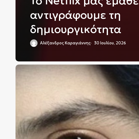
Το Netflix μας έμαθε
αντιγράφουμε τη
δημιουργικότητα
Αλέξανδρος Καραγιάννης
30 Ιουλίου, 2026
Γιατί
έχει
σημασία
η
τηλεοπτική
μεταφορά
της
«Μεγάλης
Χίμαιρας»;