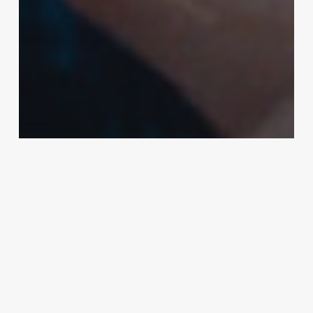
The Culture Club
Μέρα για σινεμά. Το φως από
την Ινδία και ο Μπομπ Ντίλαν
Αντώνης Θεοδώρου
23 Ιανουαρίου, 2025