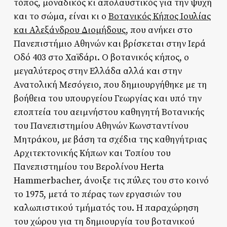
τόπος, μοναδικός κι απολαυστικός για την ψυχή
και το σώμα, είναι κι ο
Βοτανικός Κήπος Ιουλίας
και Αλεξάνδρου Διομήδους
, που ανήκει στο
Πανεπιστήμιο Αθηνών και βρίσκεται στην Ιερά
Οδό 403 στο Χαϊδάρι. Ο βοτανικός κήπος, ο
μεγαλύτερος στην Ελλάδα αλλά και στην
Ανατολική Μεσόγειο, που δημιουργήθηκε με τη
βοήθεια του υπουργείου Γεωργίας και υπό την
εποπτεία του αειμνήστου καθηγητή Βοτανικής
του Πανεπιστημίου Αθηνών Κωνσταντίνου
Μητράκου, με βάση τα σχέδια της καθηγήτριας
Αρχιτεκτονικής Κήπων και Τοπίου του
Πανεπιστημίου του Βερολίνου Herta
Hammerbacher, άνοιξε τις πύλες του στο κοινό
το 1975, μετά το πέρας των εργασιών του
καλωπιστικού τμήματός του. Η παραχώρηση
του χώρου για τη δημιουργία του βοτανικού