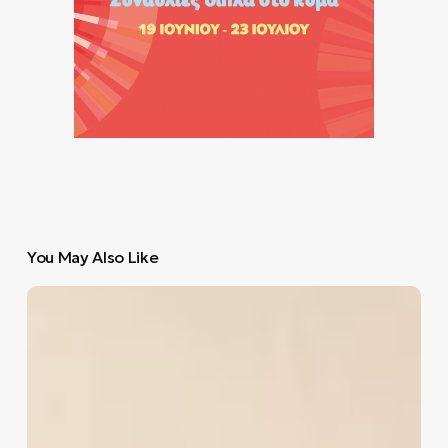
You May Also Like
Το
Black
Book
προτείνει
για
την
Δευτέρα