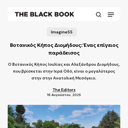
Skip
to
Menu
main
search
content
Imagine55
Βοτανικός Κήπος Διομήδους: Ένας επίγειος
παράδεισος
Ο Βοτανικός Κήπος Ιουλίας και Αλεξάνδρου Διομήδους,
που βρίσκεται στην Ιερά Οδό, είναι ο μεγαλύτερος
στην στην Ανατολική Μεσόγειο.
The Editors
16 Αυγούστου, 2025