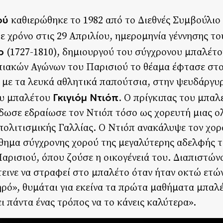
ού
καθιερώθηκε το 1982 από το Διεθνές Συμβούλιο
θε χρόνο στις 29 Απριλίου, ημερομηνία γέννησης τ
ρ
(1727-1810), δημιουργού του σύγχρονου μπαλέτο
πιακών Αγώνων του Παρισιού το θέαμα έφτασε σ
ής με τα λευκά αθλητικά παπούτσια, στην ψευδάργ
Γκιγιόμ Ντιόπ
του μπαλέτου
. Ο πρίγκιπας του μπαλ
ωσε εδραίωσε τον Ντιόπ τόσο ως χορευτή μιας ο
ολιτισμικής Γαλλίας. Ο Ντιόπ ανακάλυψε τον χορό
θημα σύγχρονης χορού της μεγαλύτερης αδελφής τ
ρισιού, όπου ζούσε η οικογένειά του. Διαπιστώνο
τεινε να στραφεί στο μπαλέτο όταν ήταν οκτώ ετώ
ηρό», θυμάται για εκείνα τα πρώτα μαθήματα μπαλ
ει πάντα ένας τρόπος να το κάνεις καλύτερα».