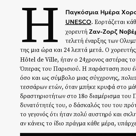
Η
Παγκόσμια Ημέρα Χορ
UNESCO
. Εορτάζεται κά
Ζαν-Ζορζ Νοβέ
χορευτή
τελετή έναρξης των Ολυμ
της μια ώρα και 24 λεπτά μετά. Ο χορευτ
Hôtel de Ville, ήταν ο 24χρονος αστέρας 
Όπερας του Παρισιού. Η παράσταση που έδ
όσο και ως σύμβολο μιας σύγχρονης, πολυπ
τεσσάρων ετών, όταν μπήκε κρυφά στο μά
δραστηριοτήτων στο 18ο διαμέρισμα του Πα
δυνατότητές του, ο δάσκαλός του του πρό
το γεγονός ότι ήταν πολύ αυστηρό και σκλ
αν κάνεις το ίδιο πράγμα κάθε μέρα, υπάρχ