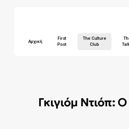
Skip
to
main
content
First
The Culture
Th
Αρχική
Post
Club
Tal
Hit enter to search or ESC to close
Γκιγιόμ Ντιόπ: 