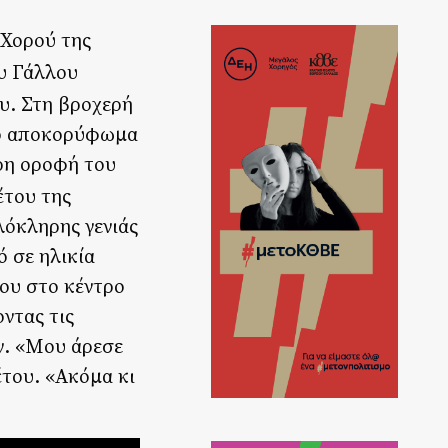
 Χορού της
ου Γάλλου
υ. Στη βροχερή
το αποκορύφωμα
υρη οροφή του
έτου της
λόκληρης γενιάς
 σε ηλικία
ου στο κέντρο
ντας τις
ν. «Μου άρεσε
έτου. «Ακόμα κι