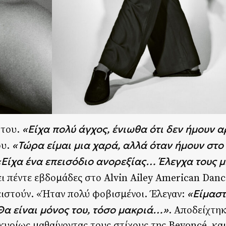
«Είχα πολύ άγχος, ένιωθα ότι δεν ήμουν 
 του.
«Τώρα είμαι μια χαρά, αλλά όταν ήμουν στο
ου.
Είχα ένα επεισόδιο ανορεξίας… Έλεγχα τους 
ι πέντε εβδομάδες στο Alvin Ailey American Danc
«Είμαστ
πειστούν. «Ήταν πολύ φοβισμένοι. Έλεγαν:
Θα είναι μόνος του, τόσο μακριά…»
. Αποδείχτηκ
 κυρίως μαθαίνοντας τους στίχους της Beyoncé, κ