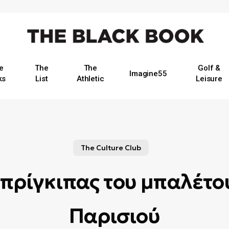
e
The
The
Golf &
Imagine55
ks
List
Athletic
Leisure
The Culture Club
Ο πρίγκιπας του μπαλέτο
Παρισιού