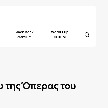
Black Book
World Cup
search
Premium
Culture
υ της Όπερας του