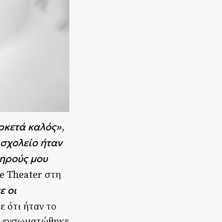
αρκετά καλός»
,
 σχολείο ήταν
μηρούς μου
e Theater στη
ε οι
ε ότι ήταν το
αι ενσωματώθηκε