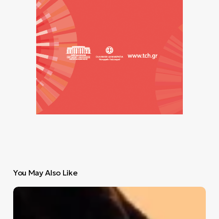
You May Also Like
Η
ζώνη
ασφαλείας