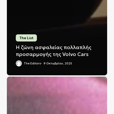
The List
Η ζώνη ασφαλείας πολλαπλής
προσαρμογής της Volvo Cars
The Editors
9 Οκτωβρίου, 2025
Πόσο
πλούσιοι
είναι
πραγματικά
οι
μεγαλύτεροι