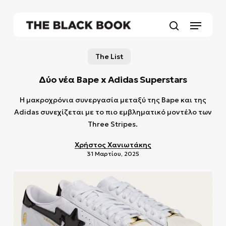
Skip
to
Menu
main
search
content
The List
Δύο νέα Bape x Adidas Superstars
Η μακροχρόνια συνεργασία μεταξύ της Bape και της
Adidas συνεχίζεται με το πιο εμβληματικό μοντέλο των
Three Stripes.
Χρήστος Χανιωτάκης
31 Μαρτίου, 2025