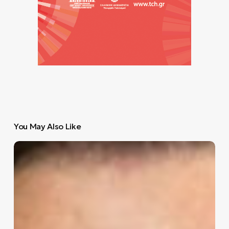
You May Also Like
O
Ίλον
Μασκ
συζητά
την
εξαγορά
του