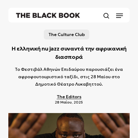
Skip
to
Menu
main
search
content
The Culture Club
Η ελληνική nu jazz συναντά την αφρικανική
διασπορά
Το Φεστιβάλ Αθηνών Επιδαύρου παρουσιάζει ένα
αφροφουτουριστικό ταξίδι, στις 28 Μαίου στο
Δημοτικό Θέατρο Λυκαβηττού.
The Editors
28 Μαΐου, 2025