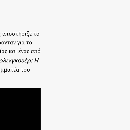
ς υποστήριζε το
ονταν για το
ίας και ένας από
λινγκουέρ: Η
αμματέα του