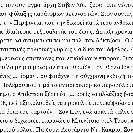
ος τον συνταγματάρχη Στίβεν Λόκτζοου ταπεινώνο
 βάση φύλαξης παράνομων μεταναστών. Στον συντα
με την Περφίντια, που την θεωρεί κατώτερο άνθρω
ς ιδιαίτερης σεξουαλικής του ζωής. Δεκάξι χρόνια
έπει να αντιμετωπίσει και πάλι τον Λόκτζοου. Ο 
τσιστικές πολιτικές κυρίως για δικό του όφελος. Ε
ημερινούς απατεώνες που επιδιώκουν επιρροή. Όσ
Γουίλα με μια μονομανία που θυμίζει τον Εξολοθρε
 ένας μπάρμαν που φτιάχνει τη σύγχρονη εκδοχή το
υ Πολέμου που τιμά το αντιαεροπορικό πυροβόλο 
εμο, ο Anderson ξέρει ότι μπορείς να αλλάξεις βα
ICE, ενώ εξακολουθείς να προκαλείς πονοκέφαλο σ
τα όρια του καρτούν – Σον Πεν, ενώ αρκετά καλές ε
 οποίο ξεχωρίζει εμφανώς ο Μπενίτσιο ντελ Τόρο, 
δρικού ρόλου. Παίζουν: Λεονάρντο Ντι Κάπριο, Σο