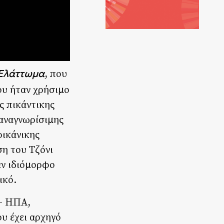
Ελάττωμα
, που
ου ήταν χρήσιμο
ς πικάντικης
 αναγνωρίσιμης
ρικάνικης
ση του Τζόνι
αν ιδιόμορφο
ικό.
 – ΗΠΑ,
υ έχει αρχηγό