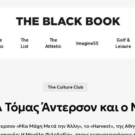
e
The
The
Golf &
Imagine55
ks
List
Athletic
Leisure
The Culture Club
λ Τόμας Άντερσον και ο
τερσον «Μία Μάχη Μετά την Άλλη», το «Harvest», της Αθ
γκουέρ: Η Μεγάλη Φιλοδοξία», στους κινηματογράφους 