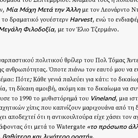
βδομάδα του Σεπτεμβρίου. Ανάμεσά τους η πολυαν
Μία Μάχη Μετά την Άλλη
ν,
με τον Λεονάρντο Ντ
Harvest
ε το δραματικό γουέστερν
, ενώ το ενδιαφέ
 Μεγάλη Φιλοδοξία
, με τον Έλιο Τζερμάνο.
ναρπαστικού πολιτικού θρίλερ του Πολ Τόμας Άντε
της ανθρωπότητας. Όποτε πιάνω τον εαυτό μου να ε
;
ιέμαι: Πότε
Κάθε γενιά παλεύει για κάτι: το δικαί
ία, τη δίκαιη αμοιβή, ακόμη και το δικαίωμα να συ
Vineland
ευσε το 1990 το μυθιστόρημά του
, μια ισ
αχητικών χίπις που καπνίζουν μαριχουάνα από τη δ
ει αποδεχτεί ότι η αντικουλτούρα είχε χάσει τον α
«το πρόσωπο άλλ
άφοντας ότι μετά το Watergate
, βαθύτερη και λιγότερο ορατή»
.