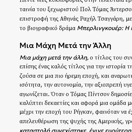
Πέντε νέες κυκλοφορίες στην τελευταία ε
ταινία του ξεχωριστού Πολ Τόμας Άντερσο
επιστροφή της Αθηνάς Ραχήλ Τσαγγάρη, μ
Μπερλινγκουέρ: Η
το βιογραφικό δράμα
Μια Μάχη Μετά την Άλλη
Μια μάχη μετά την άλλη,
ο τίτλος του συ
επίσης ένας καλός τίτλος για την ιστορία 
ζούσα σε μια πιο ήρεμη εποχή, και αναρωτ
ισότητα, την αυτονομία, την αξιοπρεπή υγε
αγωνίζεται. Όταν ο Τόμας Πίντσον δημοσί
καλύπτει δεκαετίες και αφορά μια ομάδα μ
μέχρι την εποχή του Ρήγκαν, φαινόταν να έχ
απελευθέρωση της ψυχής της Αμερικής, γρ
καταστολή συνεχίστηκε, έγινε ευρύτερη