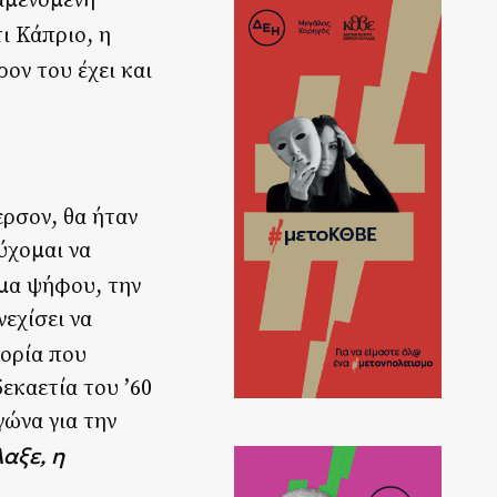
αμενόμενη
ι Κάπριο, η
ρον του έχει και
ρσον, θα ήταν
ύχομαι να
ωμα ψήφου, την
νεχίσει να
τορία που
εκαετία του ’60
γώνα για την
αξε, η