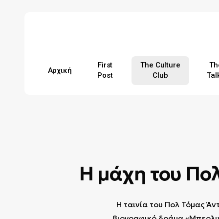
Skip
to
main
content
First
The Culture
Th
Αρχική
Post
Club
Tal
Hit enter to search or ESC to close
Η μάχη του Πο
Η ταινία του Πολ Τόμας Άν
βιογραφικό δράμα «Μπερλιν