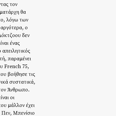
ντας τον
γματάρχη θα
πο, λόγω των
 αργότερα, ο
Λόκτζοου δεν
ίναι ένας
ο απειλητικός
υτή, παραμένει
υ French 75,
που βοήθησε τις
σικά συστατικά,
τον Άνθρωπο.
ίναι οι
που μάλλον έχει
ν Πεν, Μπενίσιο