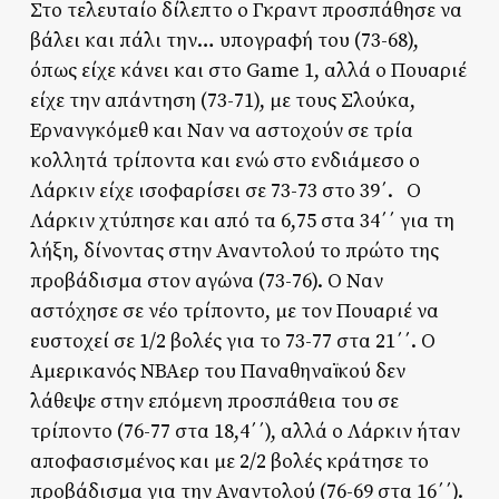
Στο τελευταίο δίλεπτο ο Γκραντ προσπάθησε να
βάλει και πάλι την… υπογραφή του (73-68),
όπως είχε κάνει και στο Game 1, αλλά ο Πουαριέ
είχε την απάντηση (73-71), με τους Σλούκα,
Ερνανγκόμεθ και Ναν να αστοχούν σε τρία
κολλητά τρίποντα και ενώ στο ενδιάμεσο ο
Λάρκιν είχε ισοφαρίσει σε 73-73 στο 39΄. Ο
Λάρκιν χτύπησε και από τα 6,75 στα 34΄΄ για τη
λήξη, δίνοντας στην Αναντολού το πρώτο της
προβάδισμα στον αγώνα (73-76). Ο Ναν
αστόχησε σε νέο τρίποντο, με τον Πουαριέ να
ευστοχεί σε 1/2 βολές για το 73-77 στα 21΄΄. Ο
Αμερικανός ΝΒΑερ του Παναθηναϊκού δεν
λάθεψε στην επόμενη προσπάθεια του σε
τρίποντο (76-77 στα 18,4΄΄), αλλά ο Λάρκιν ήταν
αποφασισμένος και με 2/2 βολές κράτησε το
προβάδισμα για την Αναντολού (76-69 στα 16΄΄).