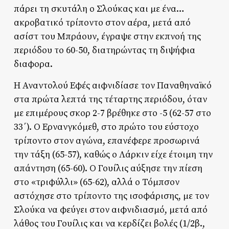
πάρει τη σκυτάλη ο Σλούκας και με ένα…
ακροβατικό τρίποντο στον αέρα, μετά από
ασίστ του Μπράουν, έγραψε στην εκπνοή της
περιόδου το 60-50, διατηρώντας τη διψήφια
διαφορα.
Η Αναντολού Εφές αιφνιδίασε τον Παναθηναϊκό
στα πρώτα λεπτά της τέταρτης περιόδου, όταν
με επιμέρους σκορ 2-7 βρέθηκε στο -5 (62-57 στο
33΄). Ο Ερνανγκόμεθ, στο πρώτο του εύστοχο
τρίποντο στον αγώνα, επανέφερε προσωρινά
την τάξη (65-57), καθώς ο Λάρκιν είχε έτοιμη την
απάντηση (65-60). Ο Γουίλις αύξησε την πίεση
στο «τριφύλλι» (65-62), αλλά ο Τόμπσον
αστόχησε στο τρίποντο της ισοφάρισης, με τον
Σλούκα να φεύγει στον αιφνιδιασμό, μετά από
λάθος του Γουίλις και να κερδίζει βολές (1/2β.,