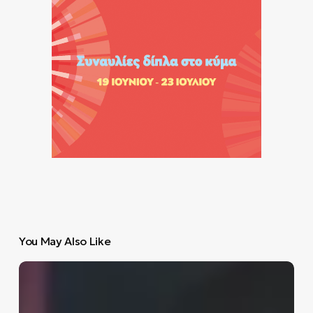
You May Also Like
Που
να
πας