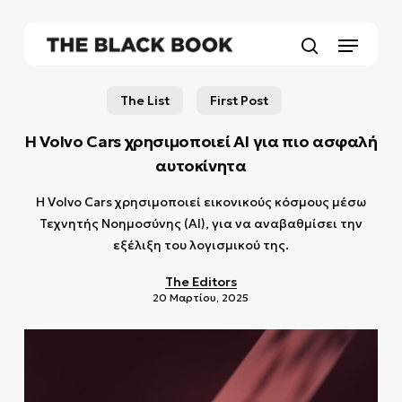
Skip
to
Menu
main
search
content
The List
First Post
Η Volvo Cars χρησιμοποιεί AI για πιο ασφαλή
αυτοκίνητα
Η Volvo Cars χρησιμοποιεί εικονικούς κόσμους μέσω
Τεχνητής Νοημοσύνης (AI), για να αναβαθμίσει την
εξέλιξη του λογισμικού της.
The Editors
20 Μαρτίου, 2025