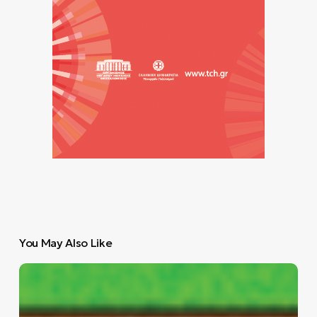
You May Also Like
Άκουσέ
το!
Η