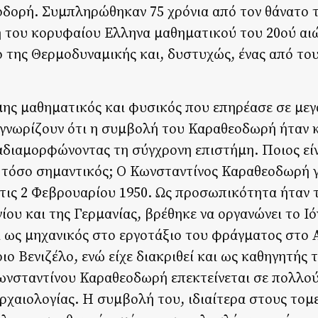
οδορή. Συμπληρώθηκαν 75 χρόνια από τον θάνατο 
του κορυφαίου Ελληνα μαθηματικού του 20ού αι
 της Θερμοδυναμικής και, δυστυχώς, ένας από του
ης μαθηματικός και φυσικός που επηρέασε σε μεγ
ς γνωρίζουν ότι η συμβολή του Καραθεοδωρή ήταν 
ναδιαμορφώνοντας τη σύγχρονη επιστήμη. Ποιος εί
ι τόσο σημαντικός; Ο Κωνσταντίνος Καραθεοδωρή 
στις 2 Φεβρουαρίου 1950. Ως προσωπικότητα ήταν 
ου και της Γερμανίας, βρέθηκε να οργανώνει το Ιό
 ως μηχανικός στο εργοτάξιο του φράγματος στο Α
ιο Βενιζέλο, ενώ είχε διακριθεί και ως καθηγητής 
ωνσταντίνου Καραθεοδωρή επεκτείνεται σε πολλού
χαιολογίας. Η συμβολή του, ιδιαίτερα στους τομε