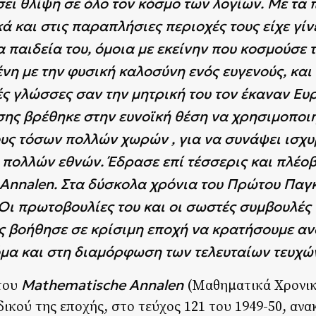
σει θλίψη σε όλο τον κόσμο των λογίων. Με τα
 και στις παραπλήσιες περιοχές τους είχε γίν
 παιδεία του, όμοια με εκείνην που κοσμούσε τ
η με την φυσική καλοσύνη ενός ευγενούς, και 
ές γλώσσες σαν την μητρική του τον έκαναν Ευ
ίσης βρέθηκε στην ευνοϊκή θέση να χρησιμοποι
ους τόσων πολλών χωρών , για να συνάψει ισχ
 πολλών εθνών. Έδρασε επί τέσσερις και πλέοβ
Annalen. Στα δύσκολα χρόνια του Πρώτου Παγ
Οι πρωτοβουλίες του και οι σωστές συμβουλές 
ς βοήθησε σε κρίσιμη εποχή να κρατήσουμε αν
όμα και στη διαμόρφωση των τελευταίων τευχώ
Mathematische Annalen
 του
(Μαθηματικά Χρονικά
ικού της εποχής, στο τεύχος 121 του 1949-50, αν