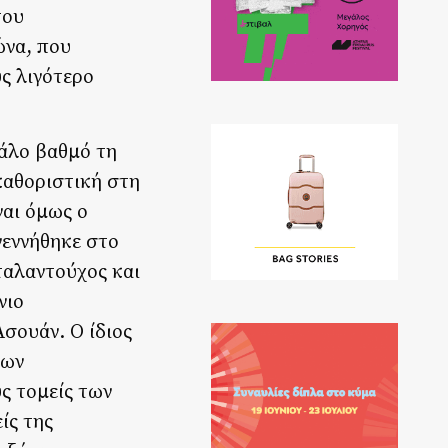
του
ώνα, που
ς λιγότερο
άλο βαθμό τη
καθοριστική στη
ναι όμως ο
γεννήθηκε στο
ταλαντούχος και
νιο
σουάν. Ο ίδιος
των
ς τομείς των
ίς της