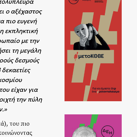
 πολύπλευρα
ει ο αξέχαστος
α πιο ευγενή
η εκπληκτική
ρωπαίο με την
ήσει τη μεγάλη
υρούς δεσμούς
 δεκαετίες
κοσμίου
του είχαν για
οιχτή την πύλη
ν.»
), του πιο
ακοινώνοντας