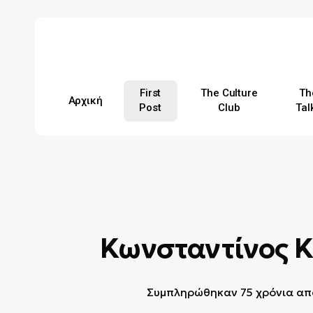
Skip
to
main
content
First
The Culture
Th
Αρχική
Post
Club
Tal
Hit enter to search or ESC to close
Κωνσταντίνος 
Συμπληρώθηκαν 75 χρόνια απ