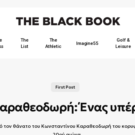
e
The
The
Golf &
Imagine55
ks
List
Athletic
Leisure
First Post
Καραθεοδωρή: Ένας υπέ
ό τον θάνατο του Κωνσταντίνου Καραθεοδωρή του κορυφ
20ού αιώνα.