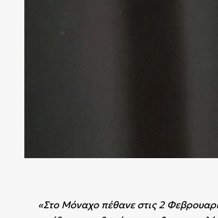
«Στο Μόναχο πέθανε στις 2 Φεβρουαρί