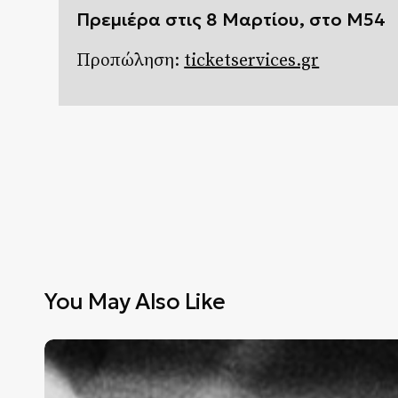
Πρεμιέρα στις 8 Μαρτίου, στο Μ54
Προπώληση:
ticketservices.gr
You May Also Like
Η
μαγεία