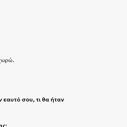
χωρώ.
 εαυτό σου, τι θα ήταν
ας;