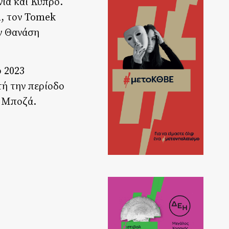
νία και Κύπρο.
n, τον Tomek
ν Θανάση
ο 2023
τή την περίοδο
ς Μποζά.