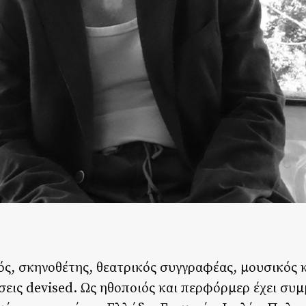
ός, σκηνοθέτης, θεατρικός συγγραφέας, μουσικός 
εις devised. Ως ηθοποιός και περφόρμερ έχει συμ