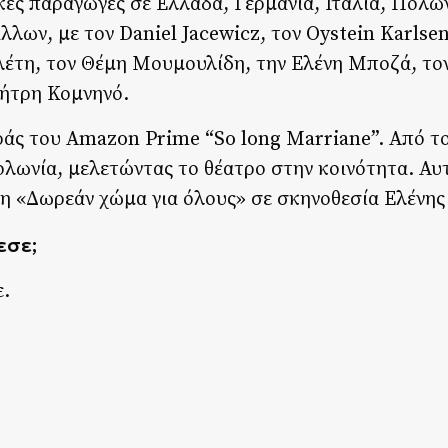
κές παραγωγές σε Ελλάδα, Γερμανία, Ιταλία, Πολω
άλλων, με τον Daniel Jacewicz, τον Oystein Karlse
λέτη, τον Θέμη Μουμουλίδη, την Ελένη Μποζά, το
μήτρη Κομνηνό.
ράς του Amazon Prime “So long Marriane”. Από τ
ολωνία, μελετώντας το θέατρο στην κοινότητα. Αυ
ση «Δωρεάν χώμα για όλους» σε σκηνοθεσία Ελένη
εσε;
ε.