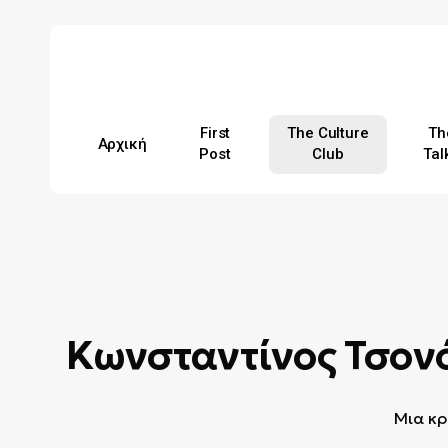
Skip
to
main
content
First
The Culture
Th
Αρχική
Post
Club
Tal
Hit enter to search or ESC to close
Κωνσταντίνος Τσον
Μια κρ