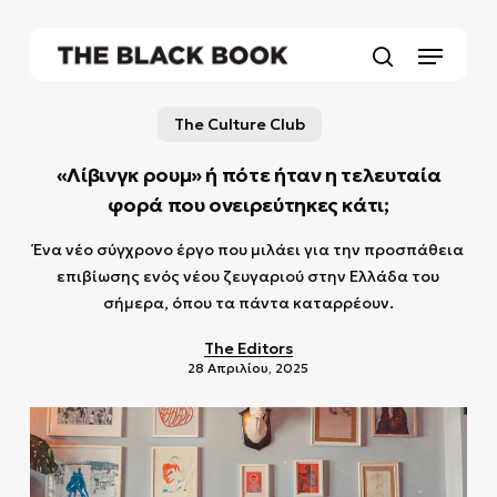
Skip
to
Menu
main
search
content
The Culture Club
«Λίβινγκ ρουμ» ή πότε ήταν η τελευταία
φορά που ονειρεύτηκες κάτι;
Ένα νέο σύγχρονο έργο που μιλάει για την προσπάθεια
επιβίωσης ενός νέου ζευγαριού στην Ελλάδα του
σήμερα, όπου τα πάντα καταρρέουν.
The Editors
28 Απριλίου, 2025