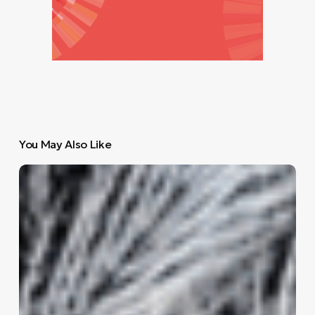
You May Also Like
Τι
βλέπουμε
όταν
κοιτάζουμε
τα
ζώα
στα
μάτια;