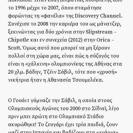
το 1996 μέχρι το 2007, όπου σταμάτησε
φορώντας τη «φανέλα» της Discovery Channel.
Συνέχισε το 2008 την καριέρα του ως μάνατζερ,
ξεκινώντας για δύο χρόνια στην Slipstream –
Chipotle και εν συνεχεία (2012) στην Orica –
Scott. Όμως αυτό που μπορεί να μη ξέρουν
πολλοί στη χώρα μας, είναι πώς η σύζυγός του
είναι η «χάλκινη» ολυμπιονίκης της Αθήνας στα
20 χλμ. βάδην, Τζέιν Σάβιλ, τότε που «χρυσή»
νικήτρια ήταν η Αθανασία Τσουμελέκα.
Ο Γουάιτ γύμναζε την Σάβιλ, η οποία στους
Ολυμπιακούς Αγώνες του 2000 στο Σίδνεϊ, λίγο
πριν μπει πρώτη στο Ολυμπιακό Στάδιο
ακυρώθηκε! Το ζευγάρι έχει τρία παιδιά, ζουν
μαζί στην Ισπανία και βαδίζουν στα «χνάρια»