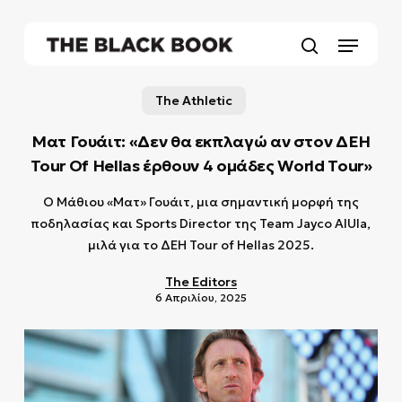
Skip
to
Menu
main
search
content
The Athletic
Ματ Γουάιτ: «Δεν θα εκπλαγώ αν στον ΔΕΗ
Tour Of Hellas έρθουν 4 ομάδες World Tour»
Ο Μάθιου «Ματ» Γουάιτ, μια σημαντική μορφή της
ποδηλασίας και Sports Director της Team Jayco AlUla,
μιλά για το ΔΕΗ Tour of Hellas 2025.
The Editors
6 Απριλίου, 2025