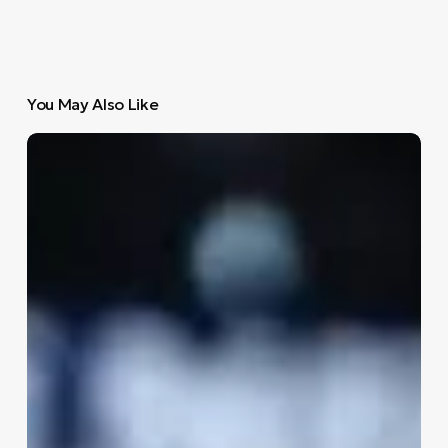
You May Also Like
Ο
Παναθηναϊκός
πήρε
τον
σωστό
παίκτη
τη
σωστή
στιγμή