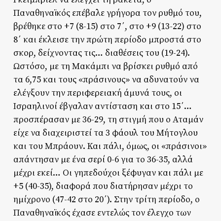
Παναθηναϊκός επέβαλε γρήγορα τον ρυθμό του,
βρέθηκε στο +7 (8-15) στο 7΄, στο +9 (13-22) στο
8΄ και έκλεισε την πρώτη περίοδο μπροστά στο
σκορ, δείχνοντας τις… διαθέσεις του (19-24).
Ωστόσο, με τη Μακάμπι να βρίσκει ρυθμό από
τα 6,75 και τους «πράσινους» να αδυνατούν να
ελέγξουν την περιφερειακή άμυνά τους, οι
Ισραηλινοί έβγαλαν αντίσταση και στο 15΄…
προσπέρασαν με 36-29, τη στιγμή που ο Αταμάν
είχε να διαχειριστεί τα 3 φάουλ του Μήτογλου
και του Μπράουν. Και πάλι, όμως, οι «πράσινοι»
απάντησαν με ένα σερί 0-6 για το 36-35, αλλά
μέχρι εκεί… Οι γηπεδούχοι ξέφυγαν και πάλι με
+5 (40-35), διαφορά που διατήρησαν μέχρι το
ημίχρονο (47-42 στο 20΄). Στην τρίτη περίοδο, ο
Παναθηναϊκός έχασε εντελώς τον έλεγχο των