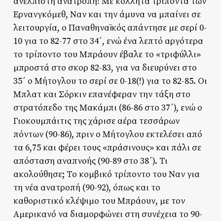
ανέλπιστη ανατροπή! Με κολλητά τρίποντα των
Ερνανγκόμεθ, Ναν και την άμυνα να μπαίνει σε
λειτουργία, ο Παναθηναϊκός απάντησε με σερί 0-
10 για το 82-77 στο 34΄, ενώ ένα λεπτό αργότερα
το τρίποντο του Μπράουν έβαλε το «τριφύλλι»
μπροστά στο σκορ 82-83, για να διευρύνει στο
35΄ ο Μήτογλου το σερί σε 0-18(!) για το 82-85. Οι
Μπλατ και Σόρκιν επανέφεραν την τάξη στο
στρατόπεδο της Μακάμπι (86-86 στο 37΄), ενώ ο
Γιοκουμπάιτις της χάρισε αέρα τεσσάρων
πόντων (90-86), πριν ο Μήτογλου εκτελέσει από
τα 6,75 και φέρει τους «πράσινους» και πάλι σε
απόσταση αναπνοής (90-89 στο 38΄). Τι
ακολούθησε; Το κομβικό τρίποντο του Ναν για
τη νέα ανατροπή (90-92), όπως και το
καθοριστικό κλέψιμο του Μπράουν, με τον
Αμερικανό να διαμορφώνει στη συνέχεια το 90-