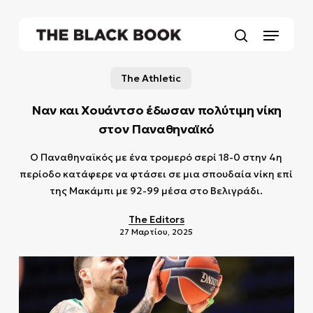
Skip
to
Menu
main
search
content
The Athletic
Ναν και Χουάντσο έδωσαν πολύτιμη νίκη
στον Παναθηναϊκό
Ο Παναθηναϊκός με ένα τρομερό σερί 18-0 στην 4η
περίοδο κατάφερε να φτάσει σε μια σπουδαία νίκη επί
της Μακάμπι με 92-99 μέσα στο Βελιγράδι.
The Editors
27 Μαρτίου, 2025