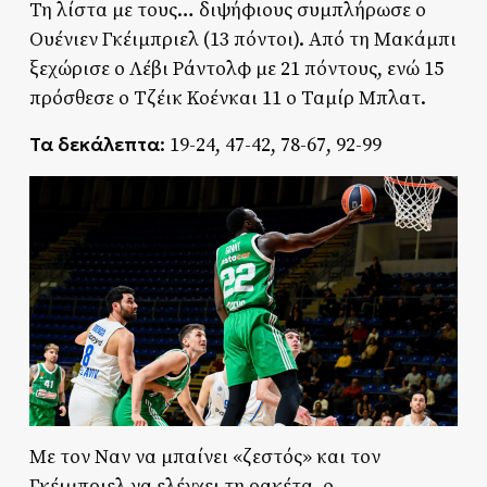
Τη λίστα με τους… διψήφιους συμπλήρωσε ο
Ουένιεν Γκέιμπριελ (13 πόντοι). Από τη Μακάμπι
ξεχώρισε ο Λέβι Ράντολφ με 21 πόντους, ενώ 15
πρόσθεσε ο Τζέικ Κοένκαι 11 ο Ταμίρ Μπλατ.
Τα δεκάλεπτα
: 19-24, 47-42, 78-67, 92-99
Με τον Ναν να μπαίνει «ζεστός» και τον
Γκέιμπριελ να ελέγχει τη ρακέτα, ο