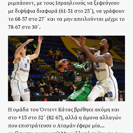
ριμπάουντ, με τους Ισραηλινούς να ξεφεύγουν
με διψήφια διαφορά (61-51 στο 25΄), να γράφουν
το 68-57 στο 27΄ και να μην απειλούνται μέχρι το
78-67 στο 30΄.
Η ομάδα του Όντεντ Κάτας βρέθηκε ακόμη και
στο +15 στο 32΄ (82-67), αλλά η άμυνα αλλαγών
που επιστράτευσε ο Αταμάν έφερε μία…