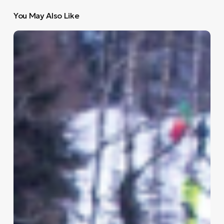
You May Also Like
Χαμένος
στη
μαγεία
του
Ράλλυ
Σουηδίας