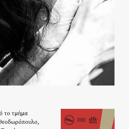
ό το τμήμα
Β.Θεοδωρόπουλο,