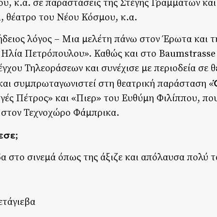
υ, κ.α. σε παραστάσεις της Στέγης Γραμμάτων και
, θέατρο του Νέου Κόσμου, κ.α.
ήδειος λόγος – Μια μελέτη πάνω στον Έρωτα και τ
 Ηλία Πετρόπουλου». Καθώς και στο Baumstrasse 
γχου Τηλεοράσεων και συνέχισε με περιοδεία σε θ
 και συμπρωταγωνιστεί στη θεατρική παράσταση «
γές Πέτρος» και «Πιερ» του Ευθύμη Φιλίππου, που
, στον Τεχνοχώρο Φάμπρικα.
εσε;
α στο σινεμά όπως της άξιζε και απόλαυσα πολύ τ
ετάγιεβα