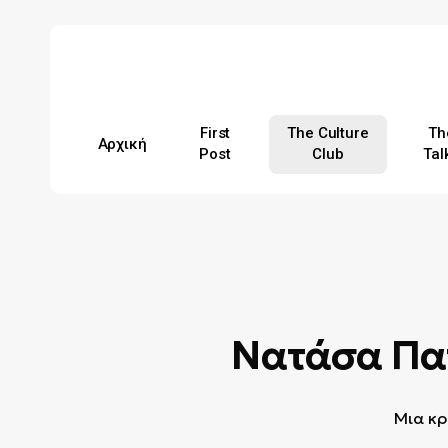
Skip
to
main
content
First
The Culture
Th
Αρχική
Post
Club
Tal
Hit enter to search or ESC to close
Νατάσα Παπ
Μια κρ