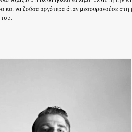
λλά νομίζω ότι δε θα ήθελα να είμαι σε αυτή την ε
ρα και να ζούσα αργότερα όταν μεσουρανούσε στη 
 του.