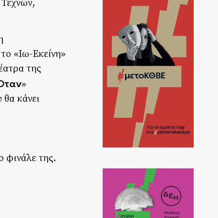
 Τεχνών,
η
το «Ιω-Εκείνη»
έατρα της
Όταν
»
 θα κάνει
ο φινάλε της.