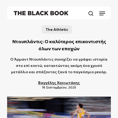
Skip
to
Menu
main
search
content
The Athletic
Ντουπλάντις: Ο καλύτερος επικοντιστής
όλων των εποχών
Ο Άρμαντ Ντουπλάντις συνεχίζει να γράφει ιστορία
στο επί κοντώ, κατακτώντας ακόμη ένα χρυσό
μετάλλιο και σπάζοντας ξανά το παγκόσμιο ρεκόρ.
Βαγγέλης Χανιωτάκης
16 Σεπτεμβρίου, 2025