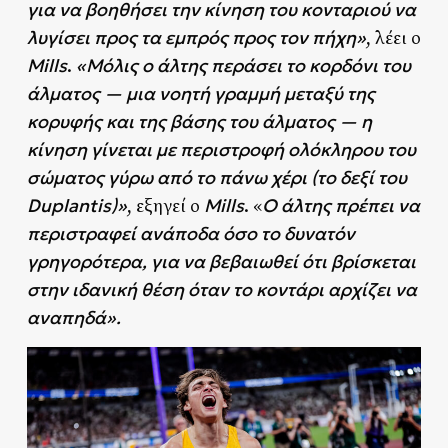
για να βοηθήσει την κίνηση του κονταριού να
λυγίσει προς τα εμπρός προς τον πήχη»
, λέει ο
Mills
«Μόλις ο άλτης περάσει το κορδόνι του
.
άλματος — μια νοητή γραμμή μεταξύ της
κορυφής και της βάσης του άλματος — η
κίνηση γίνεται με περιστροφή ολόκληρου του
σώματος γύρω από το πάνω χέρι (το δεξί του
Duplantis)»
Mills
Ο άλτης πρέπει να
, εξηγεί ο
. «
περιστραφεί ανάποδα όσο το δυνατόν
γρηγορότερα, για να βεβαιωθεί ότι βρίσκεται
στην ιδανική θέση όταν το κοντάρι αρχίζει να
αναπηδά».