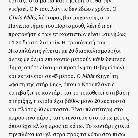
κοίταξε στα μάτια και της είπε ότι θα την
νικήσει. Ο Ντουπλάντις δεν έδωσε χρόνο. Ο
Chris Mills
, λέκτορας βιο-μηχανικής στο
Πανεπιστήμιο του Πόρτσμουθ, λέει ότι οι
προπονήσεις των επικοντιστών είναι «συνήθως
14-20 διασκελισμοί». Η προπόνησή του
Ντουπλάντις γίνεται με 20 διασκελισμούς (οι
άλτες με άλμα επί κοντώ μετρούν κάθε δεύτερο
βήμα, οπότε είναι μια προπόνηση 10 βημάτων)
Mills
και εκτείνεται σε 45 μέτρα. Ο
εξηγεί τη
«φάση της στήριξης», όπου ο Ντουπλάντις
κατεβάζει το κοντάρι και το τοποθετεί στη βάση
στήριξης, η οποία έχει βάθος μόνο 20 εκατοστά
και πλάτος 60 εκατοστά. Είναι πλατύτερη στο
μπροστινό μέρος και στενότερη στο κάτω μέρος,
όπου έχει κλίση προς τα κάτω. Το κοντάρι χτυπά
την πλάκα και γλιστρά προς τα κάτω στο πίσω