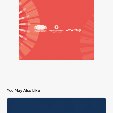
You May Also Like
Oι
4
κορυφαίες