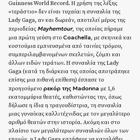
Guinness World Record. Η χρήση της λέξης
«τεράστιο» δεν είναι τυχαία: η συναυλία της
Lady Gaga, αν και δωρεάν, αποτελεί μέρος της
Mayhemtour
περιοδείας
, της οποίας πήραμε
Coachella
μια πρώτη γεύση στο
, με σκηνικά και
κοστούμια εμπνευσμένα από ταινίες τρόμου,
συμπεριλαμβανομένων σκελετών, ζόμπι και
άλλων ειδών τεράτων. Η συναυλία της Lady
Gaga (κατά τη διάρκεια της οποίας αποτράπηκε
επίσης μια πιθανή επίθεση) έσπασε το
ρεκόρ της Madonna
προηγούμενο
με 1,6
εκατομμύρια θεατές, καθιστώντας την, όπως
δήλωσε η ίδια η τραγουδίστρια, τη συναυλία
μιας γυναίκας καλλιτέχνιδας με τον μεγαλύτερο
αριθμό θεατών στην ιστορία. Ακόμη και στο
πλαίσιο των μεγαλύτερων συναυλιών όλων των
εποχών, η Lady Gaga κατάφερε να καταλάβει