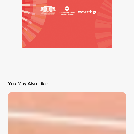
You May Also Like
Το
Roland
Garros
αποκαλύπτει
πάντα
ποιος