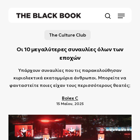
Skip
to
Menu
main
search
content
The Culture Club
Οι 10 μεγαλύτερες συναυλίες όλων των
εποχών
Υπάρχουν συναυλίες που τις παρακολούθησαν
κυριολεκτικά εκατομμύρια άνθρωποι. Μπορείτε να
φανταστείτε ποιες είχαν τους περισσότερους θεατές;
Bolex C
15 Μαΐου, 2025