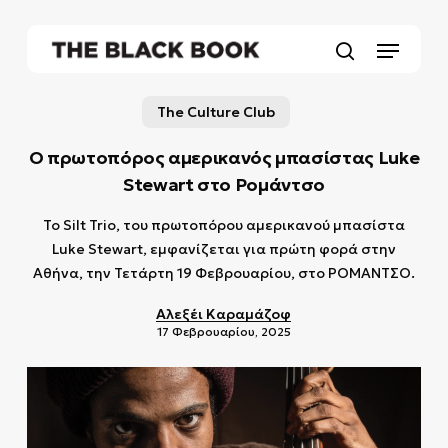
Skip
to
Menu
main
search
content
The Culture Club
Ο πρωτοπόρος αμερικανός μπασίστας Luke
Stewart στο Ρομάντσο
To Silt Trio, του πρωτοπόρου αμερικανού μπασίστα
Luke Stewart, εμφανίζεται για πρώτη φορά στην
Αθήνα, την Τετάρτη 19 Φεβρουαρίου, στο ΡΟΜΑΝΤΣΟ.
Αλεξέι Καραμάζοφ
17 Φεβρουαρίου, 2025