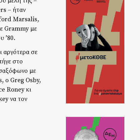
ου μέλη της –
ers – ήταν
ord Marsalis,
 με Grammy με
υ ’80.
ι αργότερα σε
πήγε στο
ε σαξόφωνο με
s, o Greg Osby,
ce Roney κι
key να τον