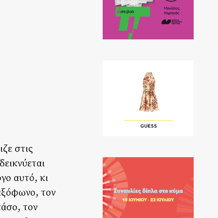
ιζε στις
αδεικνύεται
γο αυτό, κι
σαξόφωνο, τον
πάσο, τον