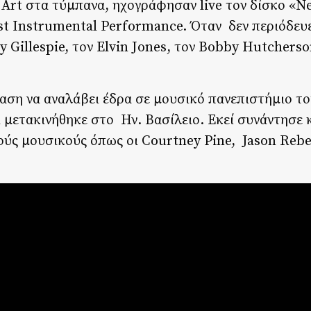
 Art στα τύμπανα, ηχογράφησαν live τον δίσκο «N
st Instrumental Performance. Όταν δεν περιόδευε
 Gillespie, τον Elvin Jones, τον Bobby Hutcherso
αση να αναλάβει έδρα σε μουσικό πανεπιστήμιο το
 μετακινήθηκε στο Ην. Βασίλειο. Εκεί συνάντησε 
ύς μουσικούς όπως οι Courtney Pine, Jason Rebel