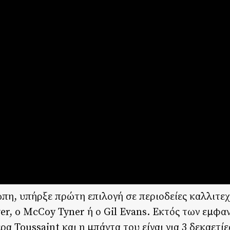
πη, υπήρξε πρώτη επιλογή σε περιοδείες καλλιτε
er, o McCoy Tyner ή ο Gil Evans. Eκτός των εμφα
α Toussaint και η μπάντα του είναι για 3 δεκαετίε