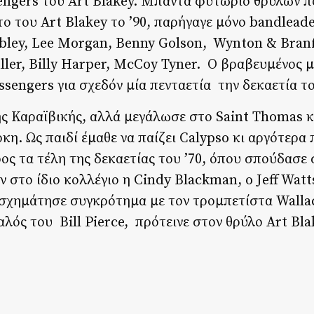
ngers του Art Blakey. Μπάντα φυτώριο θρύλων π
ατο του Art Blakey το ’90, παρήγαγε μόνο bandlead
bley, Lee Morgan, Benny Golson, Wynton & Branf
uller, Billy Harper, McCoy Tyner. Ο βραβευμένος
sengers για σχεδόν μία πενταετία την δεκαετία το
ης Καραϊβικής, αλλά μεγάλωσε στο Saint Thomas κ
κη. Ως παιδί έμαθε να παίζει Calypso κι αργότερα 
ρος τα τέλη της δεκαετίας του ’70, όπου σπούδασ
ταν στο ίδιο κολλέγιο η Cindy Blackman, o Jeff Watt
79 σχημάτησε συγκρότημα με τον τρομπετίστα Walla
λός του Bill Pierce, πρότεινε στον θρύλο Art Bla