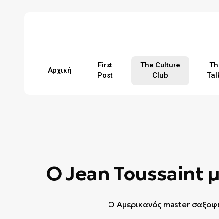
Skip
to
main
content
First
The Culture
Th
Αρχική
Post
Club
Tal
Hit enter to search or ESC to close
Ο Jean Toussaint μ
Ο Αμερικανός master σαξοφω