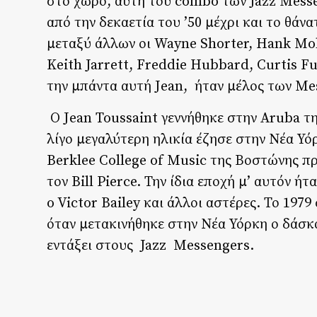
στο χώρο, αυτή του combo των Jazz Messe
από την δεκαετία του ’50 μέχρι και το θάν
μεταξύ άλλων οι Wayne Shorter, Hank Mo
Keith Jarrett, Freddie Hubbard, Curtis F
την μπάντα αυτή Jean, ήταν μέλος των Mes
Ο Jean Toussaint γεννήθηκε στην Aruba τ
λίγο μεγαλύτερη ηλικία έζησε στην Νέα Υόρ
Berklee College of Music της Βοστώνης π
τον Bill Pierce. Την ίδια εποχή μ’ αυτόν ή
o Victor Bailey και άλλοι αστέρες. Το 19
όταν μετακινήθηκε στην Νέα Υόρκη ο δάσκα
εντάξει στους Jazz Messengers.