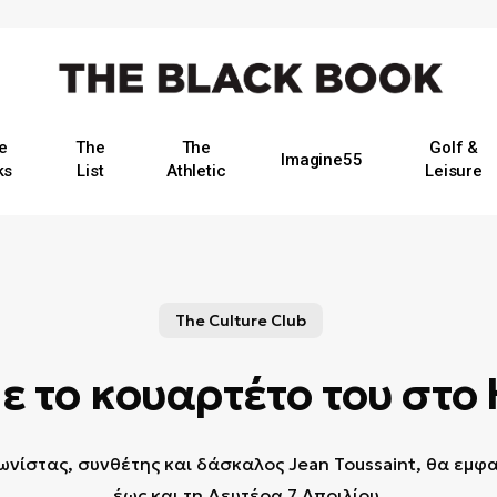
e
The
The
Golf &
Imagine55
ks
List
Athletic
Leisure
The Culture Club
ε το κουαρτέτο του στο 
νίστας, συνθέτης και δάσκαλος Jean Toussaint, θα εμφ
έως και τη Δευτέρα 7 Απριλίου.