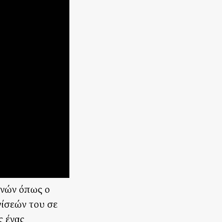
χνών όπως ο
νίσεών του σε
ς ένας