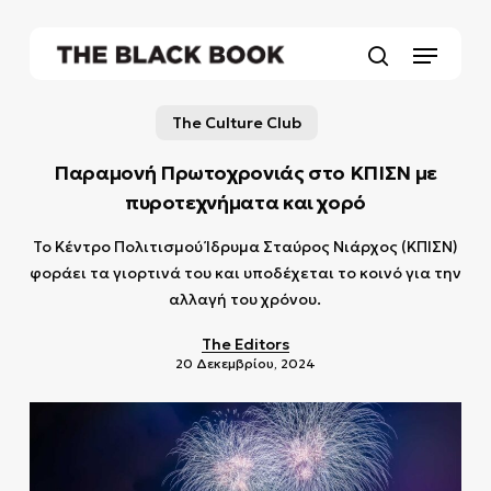
Skip
to
Menu
main
search
content
The Culture Club
Παραμονή Πρωτοχρονιάς στο ΚΠΙΣΝ με
πυροτεχνήματα και χορό
Το Κέντρο Πολιτισμού Ίδρυμα Σταύρος Νιάρχος (ΚΠΙΣΝ)
φοράει τα γιορτινά του και υποδέχεται το κοινό για την
αλλαγή του χρόνου.
The Editors
20 Δεκεμβρίου, 2024