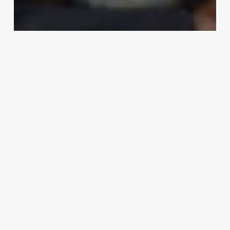
The List
«Το καλύτερο έμφραγμα της
ζωής μου» η νέα σειρά στο
Disney+
The Editors
14 Ιανουαρίου, 2025