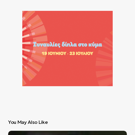
You May Also Like
«Το