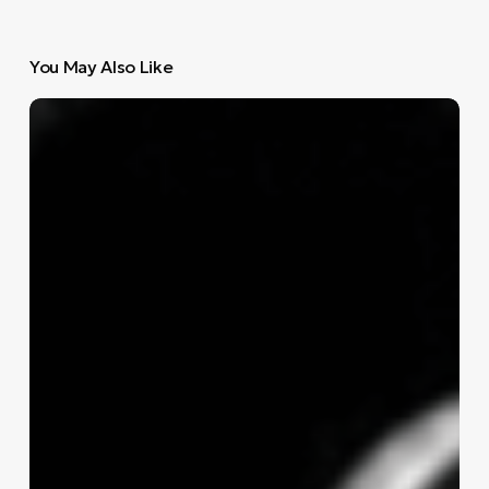
You May Also Like
Death
Disco
Open
Air
Festival
2025
στην
Τεχνόπολη