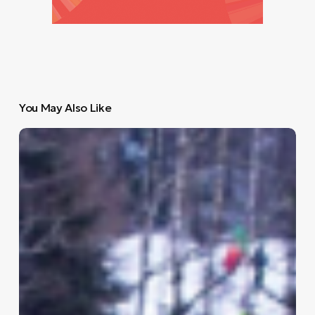
You May Also Like
Χαμένος
στη
μαγεία
του
Ράλλυ
Σουηδίας