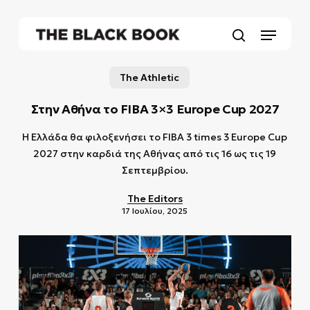
Skip
to
Menu
main
search
content
The Athletic
Στην Αθήνα το FIBA 3×3 Europe Cup 2027
Η Ελλάδα θα φιλοξενήσει το FIBA 3 times 3 Europe Cup
2027 στην καρδιά της Αθήνας από τις 16 ως τις 19
Σεπτεμβρίου.
The Editors
17 Ιουλίου, 2025