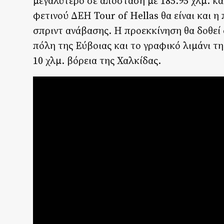
μεγαλύτερο σε απόσταση με 185.95 χλμ. κα
φετινού ΔΕΗ Tour of Hellas θα είναι και 
σπριντ ανάβασης. Η προεκκίνηση θα δοθεί
πόλη της Εύβοιας και το γραφικό λιμάνι τη
10 χλμ. βόρεια της Χαλκίδας.