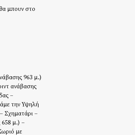
 θα μπουν στο
νάβασης 963 μ.)
ριντ ανάβασης
δας –
νάμε την Υψηλή
– Σχηματάρι –
658 μ.) –
Χωριό με