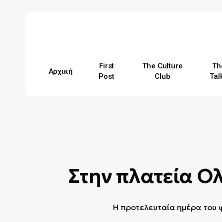
Skip
to
main
content
First
The Culture
Th
Αρχική
Post
Club
Tal
Hit enter to search or ESC to close
Στην πλατεία Ολ
Η προτελευταία ημέρα του φ