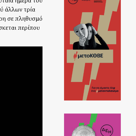
υταία ημέρα του
ξύ άλλων τρία
ερη σε πληθυσμό
ίσκεται περίπου