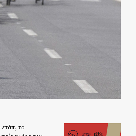
 ετάπ, το