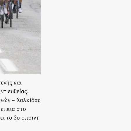
ενής και
ντ ευθείας.
ηνών – Χαλκίδας
ει πια στο
ει το 3ο σπριντ