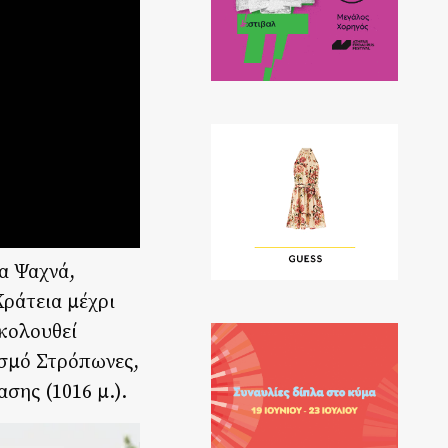
α Ψαχνά,
Κράτεια μέχρι
Ακολουθεί
ισμό Στρόπωνες,
σης (1016 μ.).