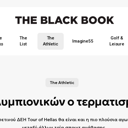
e
The
The
Golf &
Imagine55
ks
List
Athletic
Leisure
The Athletic
υμπιονικών ο τερματισ
ετινού ΔΕΗ Tour of Hellas θα είναι και η πιο πλούσια αγ
μεταξύ άλλων τρία σπριντ ανάβασης.