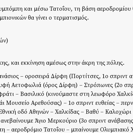
υμπόμπη και μέσω Τατοΐου, τη βάση αεροδρομίου
πιονικών θα γίνει ο τερματισμός.
ών)
ης, και εκκίνηση αμέσως στην άκρη της πόλης.
νάσιος – οροσειρά Δίρφη (Πορτίτσες, 1ο σπριντ α
ρυφή Αετοφωλιά (όρος Δίρφη) – Στρόπωνες (2ο σπ
Αφράτι – Βασιλικό (κινούμαστε στη λεωφόρο Χαλκί
άι Μουσείο Αρεθούσας) – 1ο σπριντ ευθείας – περ
Εθνική οδό Αθηνών – Χαλκίδας – Βαθύ – Καλοχώρι 
 ανεβαίνουμε Άγιο Μερκούριο (3ο σπριντ ανάβασης 
πη – αεροδρόμιο Τατοΐου – μπαίνουμε Ολυμπιακό 