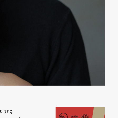
υ της