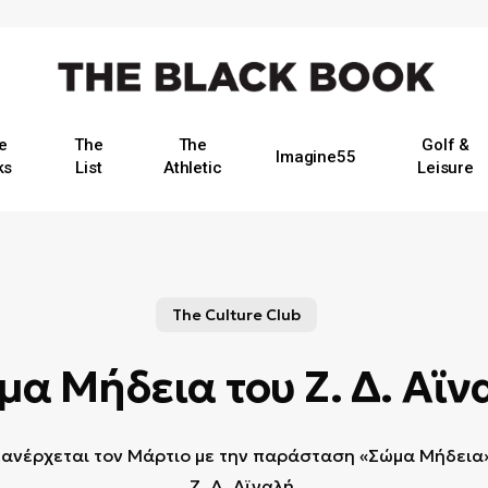
e
The
The
Golf &
Imagine55
ks
List
Athletic
Leisure
The Culture Club
μα Μήδεια του Ζ. Δ. Αϊν
πανέρχεται τον Μάρτιο με την παράσταση «Σώμα Μήδεια»
Ζ. Δ. Αϊναλή.