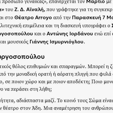
Μάρτιο
ι πρόσωπο γυναίκας», επανέρχεται τον
με 
α
»
Ζ. Δ. Αϊναλή,
του
που γράφτηκε για τη συγκεκρ
Θέατρο Arroyo
Παρασκευή 7 Μ
αι στο
από την
λιτεχνική επιμέλεια και τη διασκευή υπογράφει ο
ργοσοπούλου
Αντώνης Ιορδάνου
και ο
ενώ επί 
Γιάννης Ισμυρνιόγλου
 και μουσικός
.
εωργοσοπούλου
ικός θόλος επιθυμιών και σπαραγμών. Μπορεί η 
πό την μοναδική ορατή ή αόρατη πληγή που φυλά 
ο, σε ποιον χώρο και με ποιον αποδέκτη; Ποιο μονο
ο να περάσει στη λήθη;
ήτητα, αδιάσπαστα μαζί. Το κοινό τους Σώμα είναι 
υν θέατρο στον Άδη. Μια αναμέτρηση του ανθρώπου