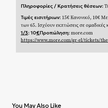
Πληροφορίες /
K
ρατήσεις θέσεων:
Τ
Τιμές εισιτήριων:
15€ Κανονικό, 10€ Μ
των 65. Ισχύουν εκπτώσεις σε ομαδικές
1/3
10
€
Προπώληση:
:
more.com
https://www.more.com/gr-el/tickets/th
You May Also Like