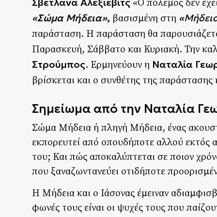
Σβετλάνα Αλεξίεβιτς
«Ο πόλεμος δεν έχε
«Σώμα Μήδεια»
,
«
Μήδει
βασισμένη στη
παράσταση. Η παράσταση θα παρουσιάζετ
Παρασκευή, Σάββατο και Κυριακή. Την καλ
Στρούμπος
Ναταλία Γεω
. Ερμηνεύουν η
βρίσκεται και ο συνθέτης της παράστασης
Σημείωμα από την Nαταλία Γ
Σώμα Μήδεια ή πληγή Μήδεια, ένας ακουστ
εκπορευτεί από οπουδήποτε αλλού εκτός α
του; Και πώς αποκαλύπτεται σε ποιον χρόν
που ξαναζωντανεύει οτιδήποτε προορισμέν
Η Μήδεια και ο Ιάσονας έμειναν αδιαμφισβ
φωνές τους είναι οι ψυχές τους που παίζο