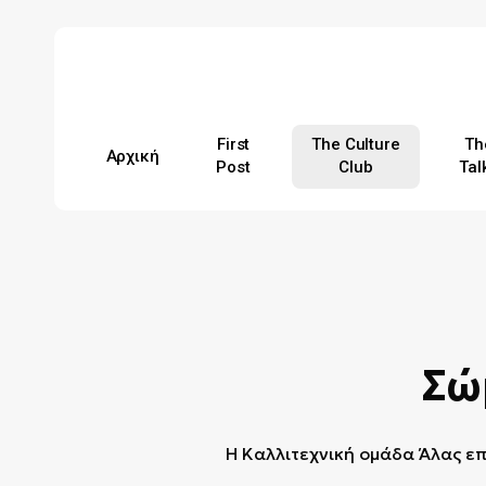
Skip
to
main
content
First
The Culture
Th
Αρχική
Post
Club
Tal
Hit enter to search or ESC to close
Σώ
Η Καλλιτεχνική ομάδα Άλας ε