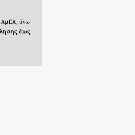
ς ΑμΕΑ, άνω
λησης έως