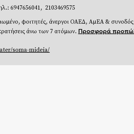
ηλ.: 6947656041, 2103469575
ειωμένο, φοιτητές, άνεργοι ΟΑΕΔ, ΑμΕΑ & συνοδό
Προσφορά προπώ
 κρατήσεις άνω των 7 ατόμων.
eater/soma-mideia/