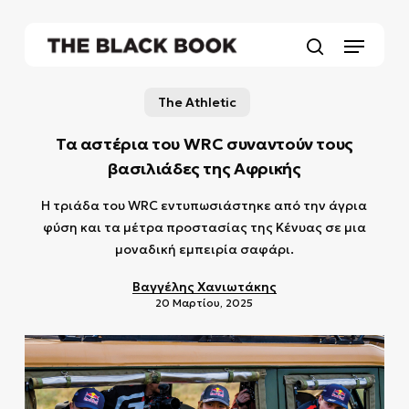
Skip
to
Menu
main
search
content
The Athletic
Τα αστέρια του WRC συναντούν τους
βασιλιάδες της Αφρικής
Η τριάδα του WRC εντυπωσιάστηκε από την άγρια
φύση και τα μέτρα προστασίας της Κένυας σε μια
μοναδική εμπειρία σαφάρι.
Βαγγέλης Χανιωτάκης
20 Μαρτίου, 2025