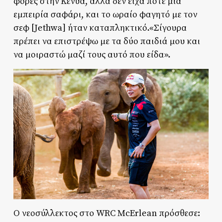
φορές στην Κένυα, αλλά δεν είχα ποτέ μια
εμπειρία σαφάρι, και το ωραίο φαγητό με τον
σεφ [Jethwa] ήταν καταπληκτικό.«Σίγουρα
πρέπει να επιστρέψω με τα δύο παιδιά μου και
να μοιραστώ μαζί τους αυτό που είδα».
Ο νεοσύλλεκτος στο WRC McErlean πρόσθεσε: