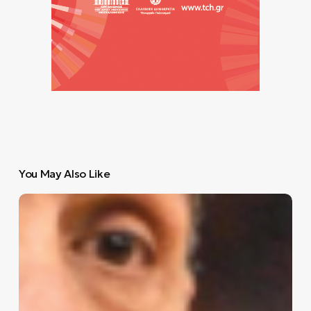
You May Also Like
Γιώργος
Μπαρτζώκας:
«Η
κατάρα
της
πρώτης
θέσης…»