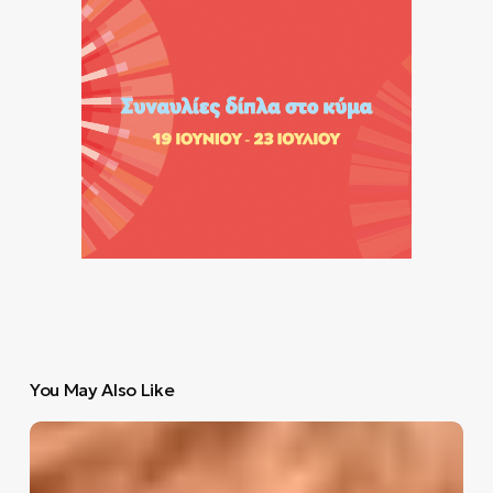
You May Also Like
Πώς
ο
Τσακ