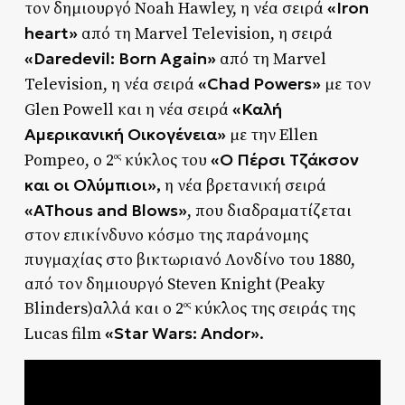
«Iron
τον δημιουργό Noah Hawley, η νέα σειρά
heart»
από τη Marvel Television, η σειρά
«Daredevil: Born Again»
από τη Marvel
«Chad Powers»
Television, η νέα σειρά
με τον
«Καλή
Glen Powell και η νέα σειρά
Αμερικανική Οικογένεια»
με την Ellen
«Ο Πέρσι Τζάκσον
Pompeo, ο 2
κύκλος του
ος
και οι Ολύμπιοι»,
η νέα βρετανική σειρά
«AThous and Blows»
, που διαδραματίζεται
στον επικίνδυνο κόσμο της παράνομης
πυγμαχίας στο βικτωριανό Λονδίνο του 1880,
από τον δημιουργό Steven Knight (Peaky
Blinders)αλλά και ο 2
κύκλος της σειράς της
ος
«Star Wars: Andor»
Lucas film
.