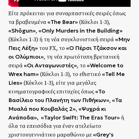
Είτε πρόκειται για συναρπαστικές σειρές όπως
«The Bear»
τα βραβευμένα
(Κύκλοι 1-3),
«Shōgun»
«Only Murders in the Building»
,
«Μην
(Κύκλοι 1-3) ή τη νέα συγκλονιστική σειρά
Πεις Λέξη»
«Ο Πέρσι Τζάκσον και
του FX, το
οι Ολύμπιοι»
, τη νέα πρωτότυπη βρετανική
«Οι Ανταγωνιστές»
«Welcome to
σειρά
, το
Wrex ham»
«Tell Me
(Κύκλοι 1-3), το εθιστικό
Lies»
(Κύκλοι 1-3), είτε για μεγάλες
«Το
κινηματογραφικές επιτυχίες όπως
Βασίλειο του Πλανήτη των Πιθήκων»
«Τα
,
Μυαλά που Κουβαλάς 2»
«Ψυχρά κι
,
Ανάποδα»,
«Taylor Swift: The Eras Tour»
ή
όλα τα επεισόδια για έναν ατελείωτο
«Grey’s
χριστουγεννιάτικο μαραθώνιο με