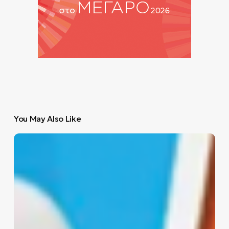
You May Also Like
ASICS
vs
New
Balance:
Ποια
sneakers
είναι
τα