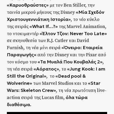
«Καρυοθραύστες»
με τον Ben Stiller, την
«Μία Σχεδόν
ταινία μικρού μήκους της Disney
Χριστουγεννιάτικη Ιστορία»
, το νέο κύκλο
«What If…?»
της σειράς
της Marvel Animation,
«Έλτον Τζον: Never Too Late»
το ντοκιμαντέρ
σε σκηνοθεσία των R.J. Cutler και David
«Όνειρο: Εταιρεία
Furnish, τη νέα μίνι σειρά
Παραγωγής»
από την Disney και την Pixar από
«Τα Μυαλά Που Κουβαλάς 2»
τον κόσμο του
,
«Αόρατος»
«Jung Kook: I am
τη νέα σειρά
, το
Still the Original»
«Dead pool &
, το
Wolverine»
«Star
των Marvel Studios και το
Wars: Skeleton Crew»
, τη νέα πρωτότυπη live-
όλα τώρα
action σειρά της Lucas film,
διαθέσιμα.