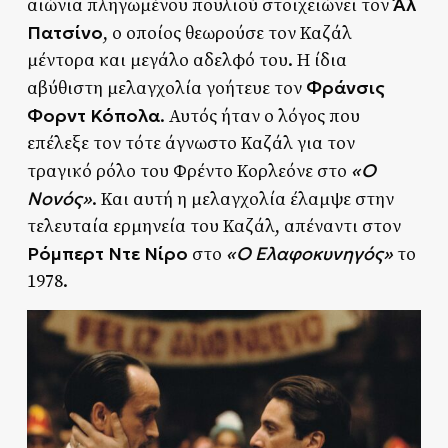
Άλ
αιώνια πληγωμένου πουλιού στοιχειώνει τον
Πατσίνο
, ο οποίος θεωρούσε τον Καζάλ
μέντορα και μεγάλο αδελφό του. Η ίδια
Φράνσις
αβύθιστη μελαγχολία γοήτευε τον
Φορντ Κόπολα
. Αυτός ήταν ο λόγος που
επέλεξε τον τότε άγνωστο Καζάλ για τον
«Ο
τραγικό ρόλο του Φρέντο Κορλεόνε στο
Νονός»
. Και αυτή η μελαγχολία έλαμψε στην
τελευταία ερμηνεία του Καζάλ, απέναντι στον
Ρόμπερτ Ντε Νίρο
«Ο Ελαφοκυνηγός»
στο
το
1978.