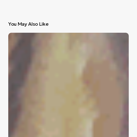
You May Also Like
1440:
Όλα
όσα
συμβαίνουν
στην
πόλη
Μ.
Σάββατο
19
Απριλίου