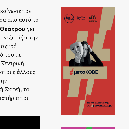
ακοίνωσε τον
έσα από αυτό το
 Θεάτρου
για
πανεξετάζει την
 ισχυρό
ό του με
 Κεντρική
 στους άλλους
την
ή Σκηνή, το
αστήρια του