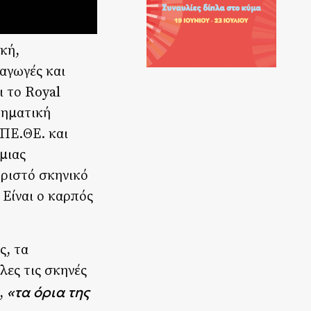
κή,
αγωγές και
ι το Royal
τηματική
.ΠΕ.ΘΕ. και
μιας
ωριστό σκηνικό
 Είναι ο καρπός
ες, τα
λες τις σκηνές
«τα όρια της
η,