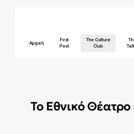
Skip
to
main
content
First
The Culture
Th
Αρχική
Post
Club
Tal
Hit enter to search or ESC to close
Το Εθνικό Θέατρο 