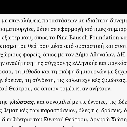
 με επαναλήψεις παραστάσεων με ιδιαίτερη δυναμι
ραματουργίες, θέτει σε εφαρμογή ισότιμες συμπαρ
υ εξωτερικού, όπως το Pina Bausch Foundation κα
τόπισμα του θεάτρου μέσα από ουσιαστική και συσ
εγχώριους φορείς, όπως με τον Δήμο Αθηναίων, ΔΗ
ην αναζήτηση της σύγχρονης ελληνικής και παγκόσ
ώσσα, τη μέθοδο και τη σκέψη δημιουργών με ξεχ
 έρευνα, τη σύνδεση, τις καλλιτεχνικές ζυμώσεις.
ού Θεάτρου, σε όποιον τομέα κι αν ανήκουν.
γλώσσας
 της
, και συνομιλεί με τις έννοιες, τις ιδέ
ς θεματικές των παραστάσεων, όλες τις δράσεις, ό
κή διευθύντρια του Εθνικού Θεάτρου, Αργυρώ Χιώτ