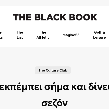
e
The
The
Golf &
Imagine55
ks
List
Athletic
Leisure
The Culture Club
εκπέμπει σήμα και δίνει
σεζόν