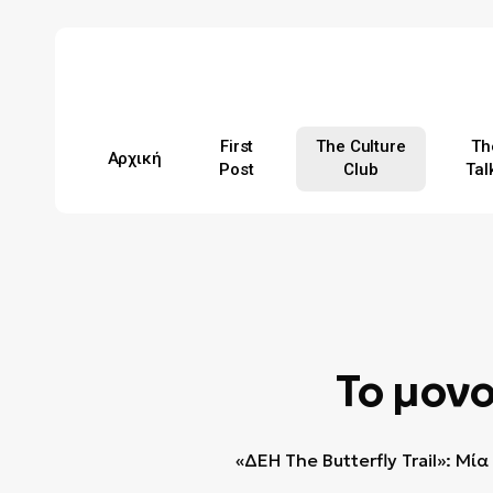
Skip
to
main
content
First
The Culture
Th
Αρχική
Post
Club
Tal
Hit enter to search or ESC to close
Το μονο
«ΔΕΗ The Butterfly Trail»: Μ