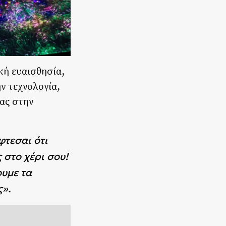
κή ευαισθησία,
ν τεχνολογία,
ας στην
φτεσαι ότι
 στο χέρι σου!
ουμε τα
ς».