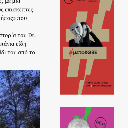
, με μια
υς επισκέπτες
κήπος» που
στορία του Dr.
πάνια είδη
ίδι του από το