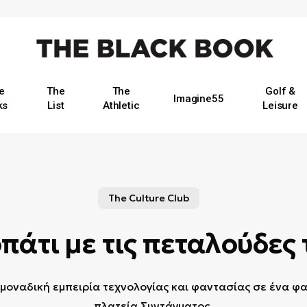
e
The
The
Golf &
Imagine55
ks
List
Athletic
Leisure
The Culture Club
πάτι με τις πεταλούδες
ία μοναδική εμπειρία τεχνολογίας και φαντασίας σε ένα 
πλατεία Συντάγματος.