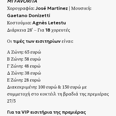
MI FAVORITA
José Martinez
Χορογραφία:
| Μουσική:
Gaetano Donizetti
Agnès Letestu
Κοστούμια:
18
Διάρκεια 28′ – Για
χορευτές
τιμές των εισιτηρίων
Οι
είναι:
Α Ζώνη: 65 ευρώ
Β Ζώνη: 58 ευρώ
Γ Ζώνη: 48 ευρώ
Δ Ζώνη: 38 ευρώ
Ε Ζώνη: 28 ευρώ
Διακεκριμένη: 100 ευρώ & 150 ευρώ με
συμμετοχή στο κοκτέιλ τη βραδιά της πρεμιέρας
27/5
Για τα VIP εισιτήρια της πρεμιέρας