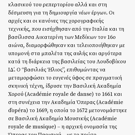
κλασικού του ρεπερτορίου αλλά και στη
δέσμευση για τη δημιουργία νέων έργων. Οι
αρχές και οι κανόνες της χορογραφικής
τεχνικής, που εισήχθησαν από την Ιταλία και τη
βασίλισσα Αικατερίνη των Μεδίκων τον 16ο
αιώνα, διαμορφώθηκαν και τελειοποιήθηκαν με
υπομονή στα μπαλέτα της αυλής και αργότερα
κατά τη διάρκεια της βασιλείας του Λουδοβίκου
ΙΔ’. Ο “βασιλιάς Ήλιος”, επιθυμώντας να
μεταμορφώσει το ευγενές ύφος σε πραγματική
σκηνική τέχνη, ίδρυσε την Βασιλική Ακαδημία
Χορού (Académie royale de danse) το 1661 και
στη συνέχεια την Ακαδημία Όπερας (Académie
d’opéra) το 1669, η οποία το 1672 μετονομάστηκε
σε Βασιλική Ακαδημία Μουσικής (Académie
royale de musique) – η αρχική ονομασία της
Όπερας του Παρισιού – με το πρώτο