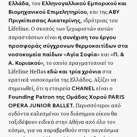
Ελλάδα
Ελληνογαλλικού Εμπορικού και
, του
Βιομηχανικού Επιμελητηρίου
ΑΒΥ
, και της
Πριγκίπισσας Αικατερίνης
, ιδρύτριας του
Lifeline. Ο σκοπός των ξεχωριστών αυτών
η συνέχιση του έργου
παραστάσεων είναι
προσφοράς σύγχρονων θερμοκοιτίδων στα
νοσοκομεία παίδων
Αγία Σοφία
Π. &
«
» και «
Α. Κυριακού
», το οποίο πραγματοποιεί το
εδώ και τρία χρόνια
Lifeline Hellas
στα
κρατικά νοσοκομεία της Ελλάδος. Αξίζει να
CHANEL
σημειωθεί, ότι η εταιρεία
είναι ο
Founding Patron της Ομάδας Χορού PARIS
OPERA JUNIOR BALLET.
Περισσότεροι από
ογδόντα καλεσμένοι του διάσημου οίκου θα
ταξιδέψουν ειδικά στην Αθήνα από όλο τον
κόσμο, για να παραβρεθούν στην παγκόσμια