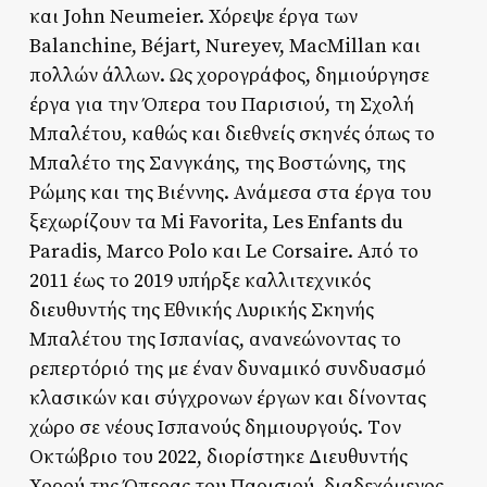
και John Neumeier. Χόρεψε έργα των
Balanchine, Béjart, Nureyev, MacMillan και
πολλών άλλων. Ως χορογράφος, δημιούργησε
έργα για την Όπερα του Παρισιού, τη Σχολή
Μπαλέτου, καθώς και διεθνείς σκηνές όπως το
Μπαλέτο της Σανγκάης, της Βοστώνης, της
Ρώμης και της Βιέννης. Ανάμεσα στα έργα του
ξεχωρίζουν τα Mi Favorita, Les Enfants du
Paradis, Marco Polo και Le Corsaire. Από το
2011 έως το 2019 υπήρξε καλλιτεχνικός
διευθυντής της Εθνικής Λυρικής Σκηνής
Μπαλέτου της Ισπανίας, ανανεώνοντας το
ρεπερτόριό της με έναν δυναμικό συνδυασμό
κλασικών και σύγχρονων έργων και δίνοντας
χώρο σε νέους Ισπανούς δημιουργούς. Tον
Οκτώβριο του 2022, διορίστηκε Διευθυντής
Χορού της Όπερας του Παρισιού, διαδεχόμενος