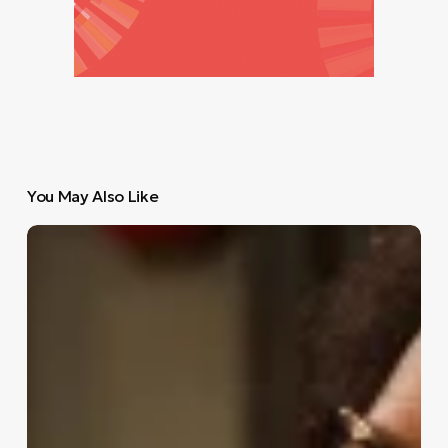
You May Also Like
Αφιέρωμα
στον
Miles
Davis
στο
THEATRE
OF
THE
NO