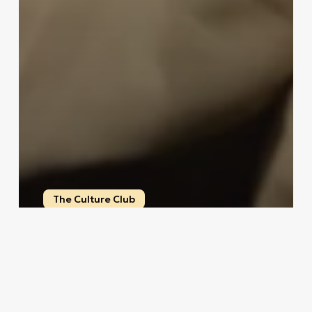
The Culture Club
Αφιέρωμα στον Miles Davis στο
THEATRE OF THE NO
The Editors
16 Απριλίου, 2025