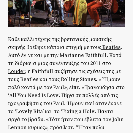
Κάθε καλλιτέχνης της βρετανικής μουσικής
σκηνής βρέθηκε κάποια στιγμή με τους
Beatles
.
Αυτό έγινε και με την Marianne Faithfull. Κατά
τη διάρκεια μιας συνέντευξης του 2011 στο
Louder
, η Faithfull συζήτησε τις σχέσεις της με
τους Beatles και τους Rolling Stones. «΄Ήμουν
πολύ κοντά με τον Paul», είπε. «Τραγούδησα στο
‘All You Need Is Love’. Πήγα σε πολλές από τις
ηχογραφήσεις του Paul. Ήμουν εκεί όταν έκανε
το ‘Lovely Rita’ και το ‘Fixing a Hole’. Πάντα
αργά το βράδυ. «Τότε ήταν που έβλεπα τον John
Lennon κυρίως», πρόσθεσε. “Ήταν πολύ