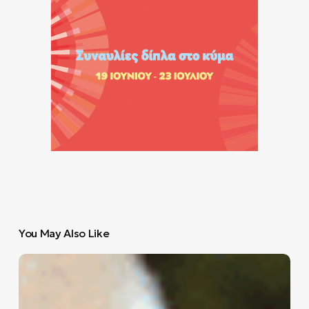
You May Also Like
Τα
χαμένα
ρολόγια