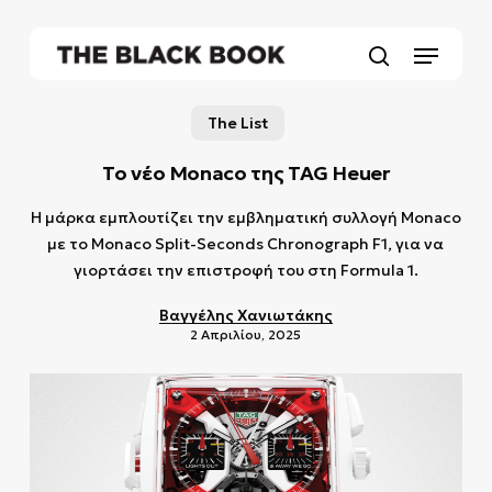
Skip
to
Menu
main
search
content
The List
Το νέο Monaco της TAG Heuer
Η μάρκα εμπλουτίζει την εμβληματική συλλογή Monaco
με το Monaco Split-Seconds Chronograph F1, για να
γιορτάσει την επιστροφή του στη Formula 1.
Βαγγέλης Χανιωτάκης
2 Απριλίου, 2025