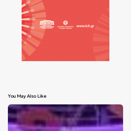
You May Also Like
Εθνική
Λυρική
Σκηνή:
Όλες