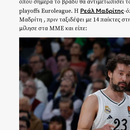
όπου σήμερα το βράδυ θα αντιμετωπίσει τ
Ρεάλ Μαδρίτης
playoffs Euroleague. Η
-ό
Μαδρίτη , πριν ταξιδέψει με 14 παίκτες 
μίλησε στα ΜΜΕ και είπε: