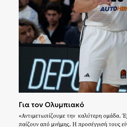
Για τον Ολυμπιακό
«Αντιμετωπίζουμε την καλύτερη ομάδα. Έχε
παίζουν από μνήμης. Η προσέγγισή τους εί