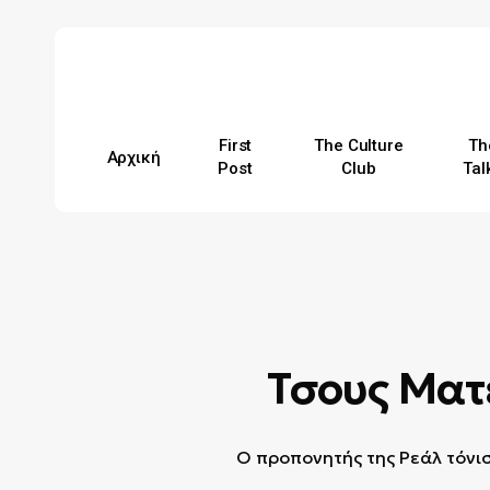
Skip
to
main
content
First
The Culture
Th
Αρχική
Post
Club
Tal
Hit enter to search or ESC to close
Τσους Ματ
Ο προπονητής της Ρεάλ τόνισ