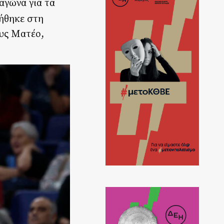
αγώνα για τα
ήθηκε στη
ους Ματέο,