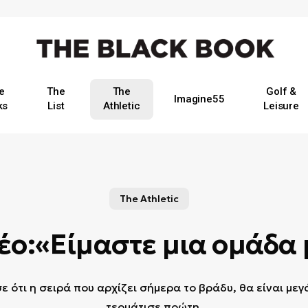
e
The
The
Golf &
Imagine55
ks
List
Athletic
Leisure
The Athletic
έο:«Είμαστε μια ομάδα 
ε ότι η σειρά που αρχίζει σήμερα το βράδυ, θα είναι με
τερμάτισε πρώτη.