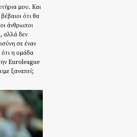
υτήρια μου. Και
βέβαιοι ότι θα
 οι άνθρωποι
, αλλά δεν
οσύνη σε έναν
 ότι η ομάδα
στην Euroleague
υμε ξαναπεί;