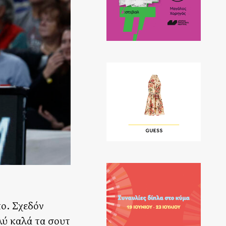
πο. Σχεδόν
λύ καλά τα σουτ