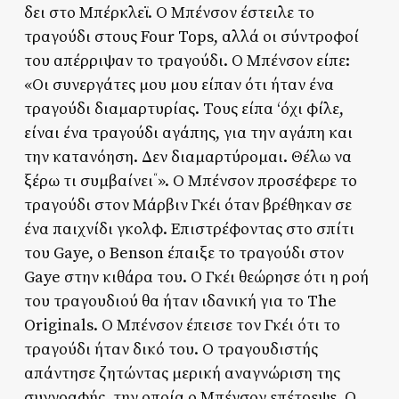
δει στο Μπέρκλεϊ. Ο Μπένσον έστειλε το
τραγούδι στους Four Tops, αλλά οι σύντροφοί
του απέρριψαν το τραγούδι. Ο Μπένσον είπε:
«Οι συνεργάτες μου μου είπαν ότι ήταν ένα
τραγούδι διαμαρτυρίας. Τους είπα ‘όχι φίλε,
είναι ένα τραγούδι αγάπης, για την αγάπη και
την κατανόηση. Δεν διαμαρτύρομαι. Θέλω να
ξέρω τι συμβαίνει
». Ο Μπένσον προσέφερε το
“
τραγούδι στον Μάρβιν Γκέι όταν βρέθηκαν σε
ένα παιχνίδι γκολφ. Επιστρέφοντας στο σπίτι
του Gaye, ο Benson έπαιξε το τραγούδι στον
Gaye στην κιθάρα του. Ο Γκέι θεώρησε ότι η ροή
του τραγουδιού θα ήταν ιδανική για το The
Originals. Ο Μπένσον έπεισε τον Γκέι ότι το
τραγούδι ήταν δικό του. Ο τραγουδιστής
απάντησε ζητώντας μερική αναγνώριση της
συγγραφής, την οποία ο Μπένσον επέτρεψε. Ο