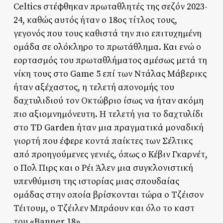
Celtics στέφθηκαν πρωταθλητές της σεζόν 2023-
24, καθώς αυτός ήταν ο 18ος τίτλος τους,
γεγονός που τους καθιστά την πιο επιτυχημένη
ομάδα σε ολόκληρο το πρωτάθλημα. Και ενώ ο
εορτασμός του πρωταθλήματος αμέσως μετά τη
νίκη τους στο Game 5 επί των Ντάλας Μάβερικς
ήταν αξέχαστος, η τελετή απονομής του
δαχτυλιδιού τον Οκτώβριο ίσως να ήταν ακόμη
πιο αξιομνημόνευτη. Η τελετή για το δαχτυλίδι
στο TD Garden ήταν μια πραγματικά μοναδική
γιορτή που έφερε κοντά παίκτες των Σέλτικς
από προηγούμενες γενιές, όπως ο Κέβιν Γκαρνέτ,
ο Πολ Πιρς και ο Ρέι Άλεν μια συγκλονιστική
υπενθύμιση της ιστορίας μιας σπουδαίας
ομάδας στην οποία βρίσκονται τώρα ο Τζέισον
Τέιτουμ, ο Τζέιλεν Μπράουν και όλο το καστ
του «Banner 18».