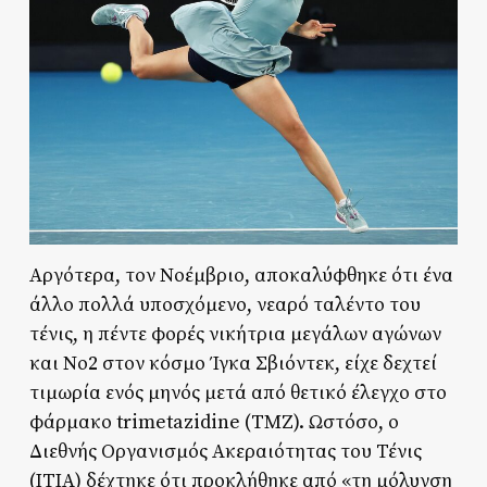
Αργότερα, τον Νοέμβριο, αποκαλύφθηκε ότι ένα
άλλο πολλά υποσχόμενο, νεαρό ταλέντο του
τένις, η πέντε φορές νικήτρια μεγάλων αγώνων
και Νο2 στον κόσμο Ίγκα Σβιόντεκ, είχε δεχτεί
τιμωρία ενός μηνός μετά από θετικό έλεγχο στο
φάρμακο trimetazidine (TMZ). Ωστόσο, ο
Διεθνής Οργανισμός Ακεραιότητας του Τένις
(ΙΤΙΑ) δέχτηκε ότι προκλήθηκε από «τη μόλυνση