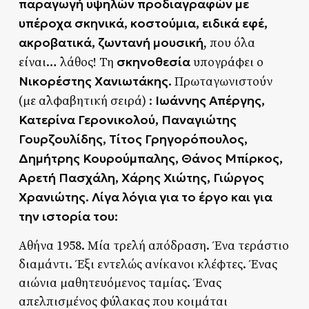
παραγωγή υψηλών προδιαγραφών με
υπέροχα σκηνικά, κοστούμια, ειδικά εφέ,
ακροβατικά, ζωντανή μουσική
, που όλα
σκηνοθεσία
είναι… λάθος! Τη
υπογράφει ο
Νικορέστης Χανιωτάκης.
Πρωταγωνιστούν
Ιωάννης Απέργης,
(με αλφαβητική σειρά) :
Κατερίνα Γερονικολού, Παναγιώτης
Γουρζουλίδης, Τίτος Γρηγορόπουλος,
Δημήτρης Κουρούμπαλης, Θάνος Μπίρκος,
Αρετή Πασχάλη, Χάρης Χιώτης, Γιώργος
Χρανιώτης.
Λίγα λόγια για το έργο και για
την ιστορία του:
Αθήνα 1958. Μία τρελή απόδραση. Ένα τεράστιο
διαμάντι. Έξι εντελώς ανίκανοι κλέφτες. Ένας
αιώνια μαθητευόμενος ταμίας. Ένας
απελπισμένος φύλακας που κοιμάται