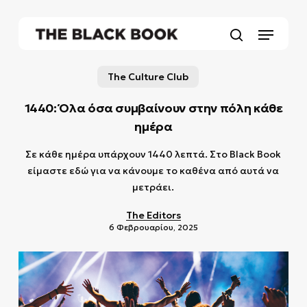
Skip
to
Menu
main
search
content
The Culture Club
1440: Όλα όσα συμβαίνουν στην πόλη κάθε
ημέρα
Σε κάθε ημέρα υπάρχουν 1440 λεπτά. Στο Black Book
είμαστε εδώ για να κάνουμε το καθένα από αυτά να
μετράει.
The Editors
6 Φεβρουαρίου, 2025