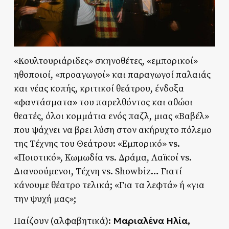
«Κουλτουριάριδες» σκηνοθέτες, «εμπορικοί»
ηθοποιοί, «προαγωγοί» και παραγωγοί παλαιάς
και νέας κοπής, κριτικοί θεάτρου, ένδοξα
«φαντάσματα» του παρελθόντος και αθώοι
θεατές, όλοι κομμάτια ενός παζλ, μιας «Βαβέλ»
που ψάχνει να βρει λύση στον ακήρυχτο πόλεμο
της Τέχνης του Θεάτρου: «Εμπορικό» vs.
«Ποιοτικό», Κωμωδία vs. Δράμα, Λαϊκοί vs.
Διανοούμενοι, Τέχνη vs. Showbiz… Γιατί
κάνουμε θέατρο τελικά; «Για τα λεφτά» ή «για
την ψυχή μας»;
Μαριαλένα Ηλία,
Παίζουν (αλφαβητικά):