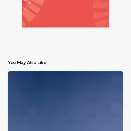
You May Also Like
Τα
βραβεία
για
το
38ο
Πανόραμα
Ευρωπαϊκού
Κινηματογράφου