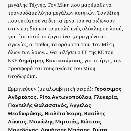
μεγάλης Τέχνης. Τον Μίκη που μας έμαθε να
τραγουδάμε λόγια μεγάλων ποιητών. Τον Μίκη
που ευτύχησε να δει τα έργα του να ριζώνουν
στην καρδιά και το μυαλό ενός ολόκληρου λαού,
γιατί σε αυτά τα έργα είναι χαραγμένα οι
αγωνίες, οι πόθοι, τα οράματά του. Τον Μίκη
όλων των λαών… Θα μιλήσει ο ΓΓ της ΚΕ του
Δημήτρης Κουτσούμπας
ΚΚΕ
, για το έργο, την
προσφορά και τους αγώνες του Μίκη
Θεοδωράκη.
Γεράσιμος
Ερμηνεύουν (με αλφαβητική σειρά):
Ανδρεάτος, Ρίτα Αντωνοπούλου, Γλυκερία,
Παντελής Θαλασσινός, Άγγελος
Θεοδωράκης, Βιολέτα Ίκαρη, Βασίλης
Λέκκας, Μανώλης Μητσιάς, Κώστας
Μακεδόνας, Δημήτρης Μπάσης, Γιώτα