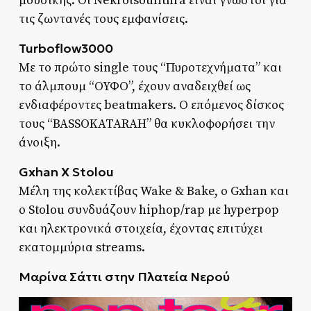
μουσικής. Οι Nekrotsoulithra είναι γνωστοί για
τις ζωντανές τους εμφανίσεις.
Turboflow3000
Με το πρώτο single τους “Πυροτεχνήματα” και
το άλμπουμ “ΟΥΦΟ”, έχουν αναδειχθεί ως
ενδιαφέροντες beatmakers. Ο επόμενος δίσκος
τους “BASSOKATARAH” θα κυκλοφορήσει την
άνοιξη.
Gxhan X Stolou
Μέλη της κολεκτίβας Wake & Bake, ο Gxhan και
ο Stolou συνδυάζουν hiphop/rap με hyperpop
και ηλεκτρονικά στοιχεία, έχοντας επιτύχει
εκατομμύρια streams.
Μαρίνα Σάττι στην Πλατεία Νερού