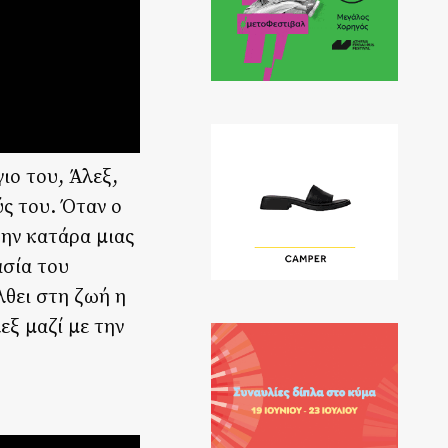
ιο του, Άλεξ,
ς του. Όταν ο
την κατάρα μιας
ασία του
λθει στη ζωή η
εξ μαζί με την