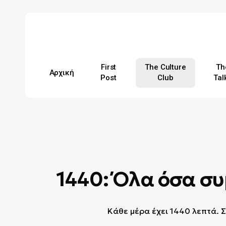
Skip
to
main
content
First
The Culture
Th
Αρχική
Post
Club
Tal
Hit enter to search or ESC to close
1440: Όλα όσα συ
Κάθε μέρα έχει 1440 λεπτά. Σ