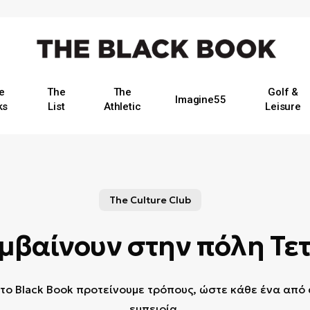
e
The
The
Golf &
Imagine55
ks
List
Athletic
Leisure
The Culture Club
μβαίνουν στην πόλη Τε
το Black Book προτείνουμε τρόπους, ώστε κάθε ένα από α
εμπειρία.