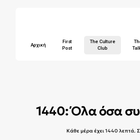
Skip
to
main
content
First
The Culture
Th
Αρχική
Post
Club
Tal
Hit enter to search or ESC to close
1440: Όλα όσα συ
Κάθε μέρα έχει 1440 λεπτά. Σ