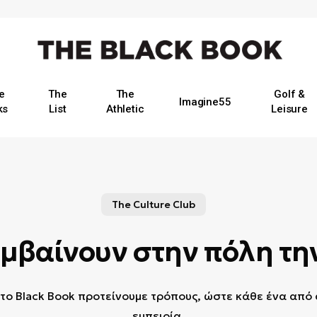
e
The
The
Golf &
Imagine55
ks
List
Athletic
Leisure
The Culture Club
μβαίνουν στην πόλη τη
το Black Book προτείνουμε τρόπους, ώστε κάθε ένα από α
εμπειρία.