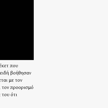
έκετ που
πειδή βοήθησαν
ται με τον
ει τον προορισμό
 του ότι