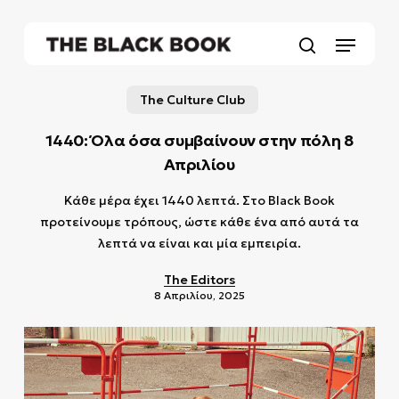
Skip
to
Menu
main
search
content
The Culture Club
1440: Όλα όσα συμβαίνουν στην πόλη 8
Απριλίου
Κάθε μέρα έχει 1440 λεπτά. Στο Black Book
προτείνουμε τρόπους, ώστε κάθε ένα από αυτά τα
λεπτά να είναι και μία εμπειρία.
The Editors
8 Απριλίου, 2025