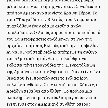
για ένα ρεσιτάλ με θέμα τον έρωτα ως βίωμα,
μέσα από την οπτική της γυναίκας. Συνοδεύεται
από τον Αμερικανό πιανίστα Κραιγκ Τέρρυ. Τα
τρία “Τραγούδια της Βιλιτώς” του Ντεμπυσσύ
αναπλάθουν έναν κόσμο αισθησιακών
απολαύσεων. Ο Λουύς παρουσίασε τα ποιήματά
του ως μεταφράσεις σωζόμενων στίχων της
αρχαίας ποιήτριας Βιλιτώς από την Παμφυλία.
Αν και ο Γκούσταβ Μάλερ απέτρεψε τη σύζυγό
του Άλμα από τη σύνθεση, τη βοήθησε να
εκδώσει πέντε τραγούδια της. Η εγκατάλειψη
της Αριάδνης από τον Θησέα στη Νάξο είναι ένα
θέμα που έχει προσελκύσει το ενδιαφέρον
πολλών συνθετών. Στην καντάτα του Χάυντν, η
Αριάδνη πεθαίνει από θλίψη. Το πρόγραμμα
ολοκληρώνεται με τον κύκλο τραγουδιών που
ενέπνευσε στον Αμερικανό συνθέτη όπερας