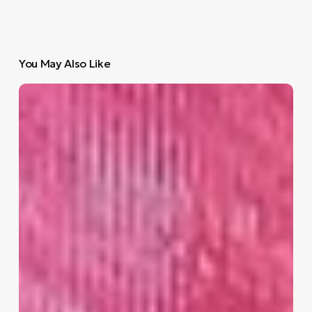
You May Also Like
«ΤΡΑΥΜΑΤΑ:
Το
πιο
Βαθύ
σου
ΤΡΑΥΜΑ:
Vol.iii»