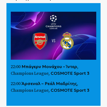
Μπάγερν Μονάχου – Ίντερ
22:00
,
COSMOTE Sport 3
Champions League,
Άρσεναλ – Ρεάλ Μαδρίτης
22:00
,
COSMOTE Sport 3
Champions League,