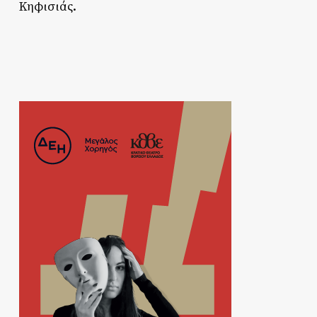
Κηφισιάς.