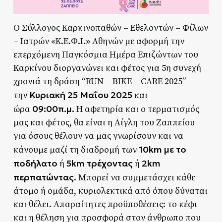
Ο Σύλλογος Καρκινοπαθών – Εθελοντών – Φίλων
– Ιατρών «Κ.Ε.Φ.Ι.» Αθηνών με αφορμή την
επερχόμενη Παγκόσμια Ημέρα Επιζώντων του
Καρκίνου διοργανώνει και φέτος για 5η συνεχή
χρονιά τη δράση “RUN – BIKE – CARE 2025”
Κυριακή 25 Μαΐου 2025
την
και
09:00π.μ.
ώρα
Η αφετηρία και ο τερματισμός
μας και φέτος, θα είναι η Αίγλη του Ζαππείου
για όσους θέλουν να μας γνωρίσουν και να
10km με το
κάνουμε μαζί τη διαδρομή των
ποδήλατο
5km τρέχοντας
2km
ή
ή
περπατώντας
. Μπορεί να συμμετάσχει κάθε
άτομο ή ομάδα, κυριολεκτικά από όπου δύναται
και θέλει. Απαραίτητες προϋποθέσεις: το κέφι
και η θέληση για προσφορά στον άνθρωπο που