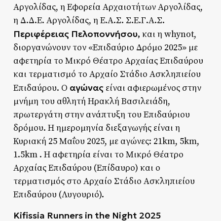
Αργολίδας, η Εφορεία Αρχαιοτήτων Αργολίδας,
η Δ.Δ.Ε. Αργολίδας, η Ε.Α.Σ. Σ.Ε.Γ.Α.Σ.
Περιφέρειας Πελοποννήσου,
και η whynot,
διοργανώνουν τον «Επιδαύριο Δρόμο 2025» με
αφετηρία το Μικρό Θέατρο Αρχαίας Επιδαύρου
και τερματισμό το Αρχαίο Στάδιο Ασκληπιείου
αγώνας
Επιδαύρου. Ο
είναι αφιερωμένος στην
μνήμη του αθλητή Ηρακλή Βασιλειάδη,
πρωτεργάτη στην ανάπτυξη του Επιδαύριου
δρόμου. Η ημερομηνία διεξαγωγής είναι η
Κυριακή 25 Μαΐου 2025, με αγώνες: 21km, 5km,
1.5km . Η αφετηρία είναι το Μικρό Θέατρο
Αρχαίας Επιδαύρου (Επίδαυρο) και ο
τερματισμός στο Αρχαίο Στάδιο Ασκληπιείου
Επιδαύρου (Λυγουριό).
Kifissia Runners in the Night 2025