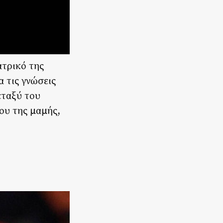
ατρικό της
α τις γνώσεις
εταξύ του
ιου της μαμής,