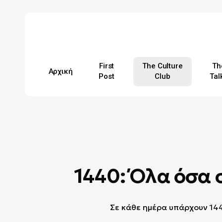
Skip
to
main
content
First
The Culture
Th
Αρχική
Post
Club
Tal
Hit enter to search or ESC to close
1440: Όλα όσα 
Σε κάθε ημέρα υπάρχουν 144