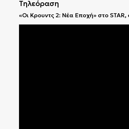
Τηλεόραση
«Οι Κρουντς 2: Nέα Eποχή» στο STAR, 