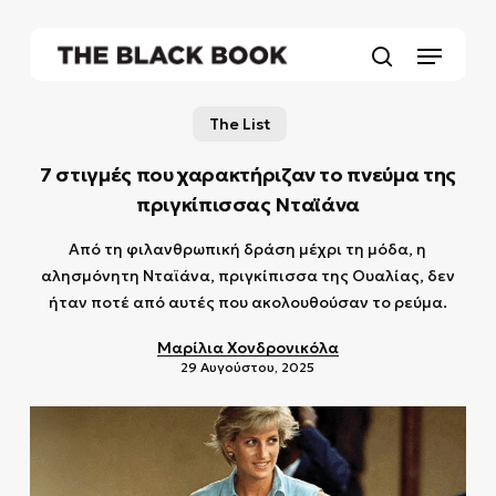
Skip
to
Menu
main
search
content
The List
7 στιγμές που χαρακτήριζαν το πνεύμα της
πριγκίπισσας Νταϊάνα
Από τη φιλανθρωπική δράση μέχρι τη μόδα, η
αλησμόνητη Νταϊάνα, πριγκίπισσα της Ουαλίας, δεν
ήταν ποτέ από αυτές που ακολουθούσαν το ρεύμα.
Μαρίλια Χονδρονικόλα
29 Αυγούστου, 2025