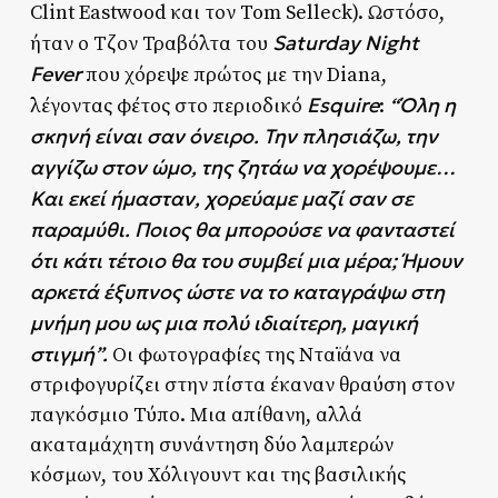
Clint Eastwood και τον Tom Selleck). Ωστόσο,
Saturday Night
ήταν ο Τζον Τραβόλτα του
Fever
που χόρεψε πρώτος με την Diana,
Esquire
“Όλη η
λέγοντας φέτος στο περιοδικό
:
σκηνή είναι σαν όνειρο. Την πλησιάζω, την
αγγίζω στον ώμο, της ζητάω να χορέψουμε…
Και εκεί ήμασταν, χορεύαμε μαζί σαν σε
παραμύθι. Ποιος θα μπορούσε να φανταστεί
ότι κάτι τέτοιο θα του συμβεί μια μέρα; Ήμουν
αρκετά έξυπνος ώστε να το καταγράψω στη
μνήμη μου ως μια πολύ ιδιαίτερη, μαγική
στιγμή”.
Οι φωτογραφίες της Νταϊάνα να
στριφογυρίζει στην πίστα έκαναν θραύση στον
παγκόσμιο Τύπο. Μια απίθανη, αλλά
ακαταμάχητη συνάντηση δύο λαμπερών
κόσμων, του Χόλιγουντ και της βασιλικής