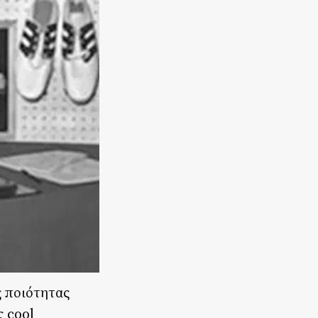
ς ποιότητας
ς cool