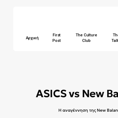
Skip
to
main
content
First
The Culture
Th
Αρχική
Post
Club
Tal
Hit enter to search or ESC to close
ASICS vs New Ba
Η αναγέννηση της New Balance