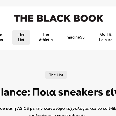
e
The
The
Golf &
Imagine55
ks
List
Athletic
Leisure
The List
lance: Ποια sneakers εί
 και η ASICS με την καινοτόμο τεχνολογία και το cult-lik
επιλογές των sneakerheads.