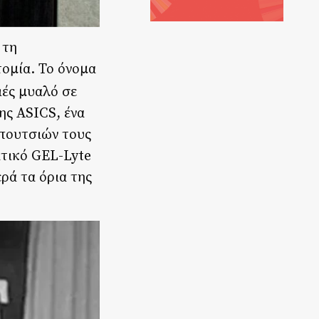
 τη
τομία. Το όνομα
ιές μυαλό σε
ης ASICS, ένα
απουτσιών τους
ατικό GEL-Lyte
ρά τα όρια της