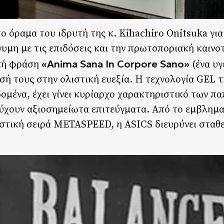
το όραμα του ιδρυτή της κ. Kihachiro Onitsuka για
νυμη με τις επιδόσεις και την πρωτοποριακή καινο
«Anima Sana In Corpore Sano»
ική φράση
(ένα υγ
σή τους στην ολιστική ευεξία. Η τεχνολογία GEL τ
μένα, έχει γίνει κυρίαρχο χαρακτηριστικό των π
ιτύχουν αξιοσημείωτα επιτεύγματα. Από το εμβλημ
ιστική σειρά METASPEED, η ASICS διευρύνει σταθε