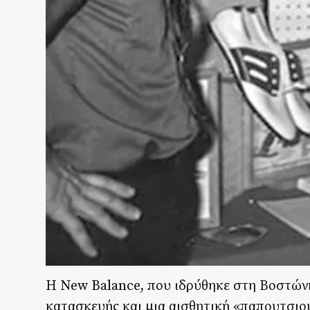
Η New Balance, που ιδρύθηκε στη Βοστώνη 
κατασκευής και μια αισθητική «παπουτσιού