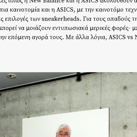
ες όπως η New Balance και η ASICS ακολουθούν 
ια καινοτομία και η ASICS, με την καινοτόμο τεχν
τις επιλογές των sneakerheads. Για τους οπαδούς τ
μπορεί να μοιάζουν εντυπωσιακά μερικές φορές- μπ
την επόμενη αγορά τους. Με άλλα λόγια, ASICS vs